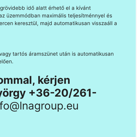
övidebb idő alatt érhető el a kívánt
az üzemmódban maximális teljesítménnyel és
rcen keresztül, majd automatikusan visszaáll a
vagy tartós áramszünet után is automatikusan
elően.
lommal, kérjen
György +36-20/261-
info@lnagroup.eu