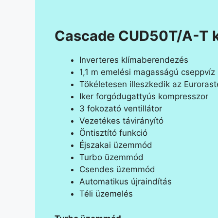
Cascade CUD50T/A-T
Inverteres klímaberendezés
1,1 m emelési magasságú cseppvíz 
Tökéletesen illeszkedik az Eurora
Iker forgódugattyús kompresszor
3 fokozató ventillátor
Vezetékes távirányító
Öntisztító funkció
Éjszakai üzemmód
Turbo üzemmód
Csendes üzemmód
Automatikus újraindítás
Téli üzemelés