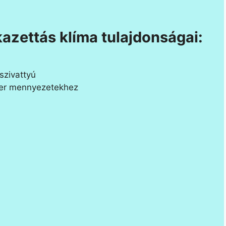
kazettás klíma tulajdonságai:
szivattyú
ster mennyezetekhez