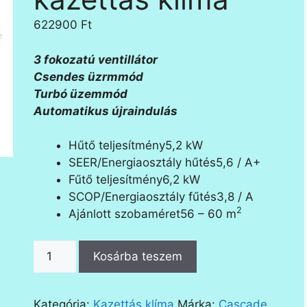
622900
Ft
3 fokozatú ventillátor
Csendes üzrmmód
Turbó üzemmód
Automatikus újraindulás
Hűtő teljesítmény5,2 kW
SEER/Energiaosztály hűtés5,6 / A+
Fűtő teljesítmény6,2 kW
SCOP/Energiaosztály fűtés3,8 / A
2
Ajánlott szobaméret56 – 60 m
Cascade
Kosárba teszem
CUD50T/A-
T
kazettás
Kategória:
Kazettás klíma
Márka:
Cascade