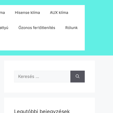
íma
Hisense klíma
AUX klíma
attyú
Ózonos fertőtlenítés
Rólunk
Keresés:
Legutóbbi bejegyzések