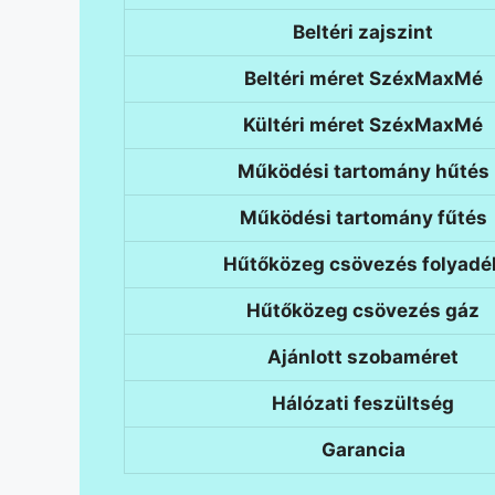
Beltéri zajszint
Beltéri méret SzéxMaxMé
Kültéri méret SzéxMaxMé
Működési tartomány hűtés
Működési tartomány fűtés
Hűtőközeg csövezés folyadé
Hűtőközeg csövezés gáz
Ajánlott szobaméret
Hálózati feszültség
Garancia