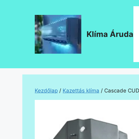
Kilépés
a
tartalomba
Klíma Áruda
Kezdőlap
/
Kazettás klíma
/ Cascade CUD5