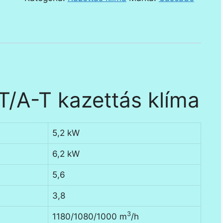
klíma
mennyiség
A-T kazettás klíma
5,2 kW
6,2 kW
5,6
3,8
3
1180/1080/1000 m
/h