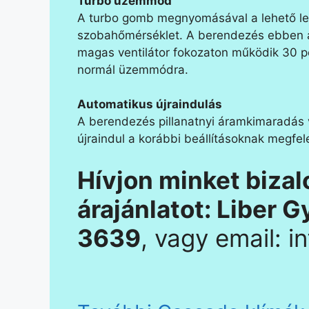
Turbo üzemmód
A turbo gomb megnyomásával a lehető legr
szobahőmérséklet. A berendezés ebben 
magas ventilátor fokozaton működik 30 pe
normál üzemmódra.
Automatikus újraindulás
A berendezés pillanatnyi áramkimaradás 
újraindul a korábbi beállításoknak megfel
Hívjon minket biza
árajánlatot: Liber 
3639
, vagy email: 