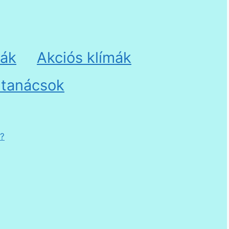
kák
Akciós klímák
 tanácsok
E?