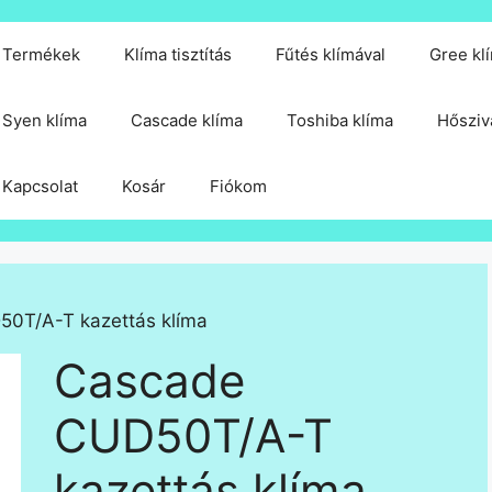
Termékek
Klíma tisztítás
Fűtés klímával
Gree kl
Syen klíma
Cascade klíma
Toshiba klíma
Hősziv
Kapcsolat
Kosár
Fiókom
0T/A-T kazettás klíma
Cascade
CUD50T/A-T
kazettás klíma