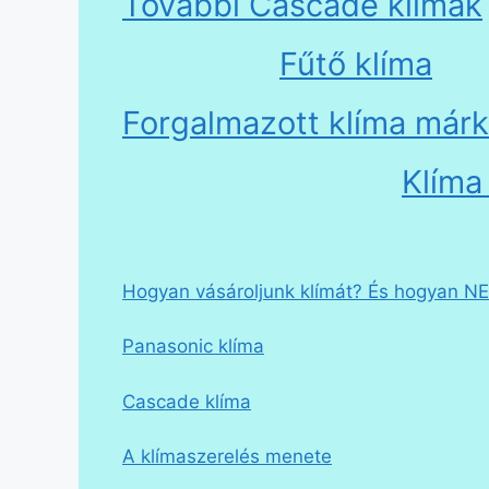
További Cascade klímák
Fűtő klíma
Forgalmazott klíma már
Klíma
Hogyan vásároljunk klímát? És hogyan N
Panasonic klíma
Cascade klíma
A klímaszerelés menete