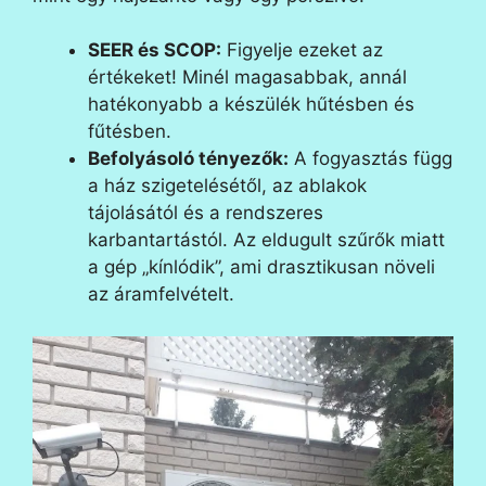
SEER és SCOP:
Figyelje ezeket az
értékeket! Minél magasabbak, annál
hatékonyabb a készülék hűtésben és
fűtésben.
Befolyásoló tényezők:
A fogyasztás függ
a ház szigetelésétől, az ablakok
tájolásától és a rendszeres
karbantartástól. Az eldugult szűrők miatt
a gép „kínlódik”, ami drasztikusan növeli
az áramfelvételt.