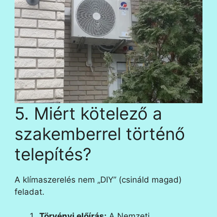
5. Miért kötelező a
szakemberrel történő
telepítés?
A klímaszerelés nem „DIY” (csináld magad)
feladat.
Törvényi előírás:
A Nemzeti