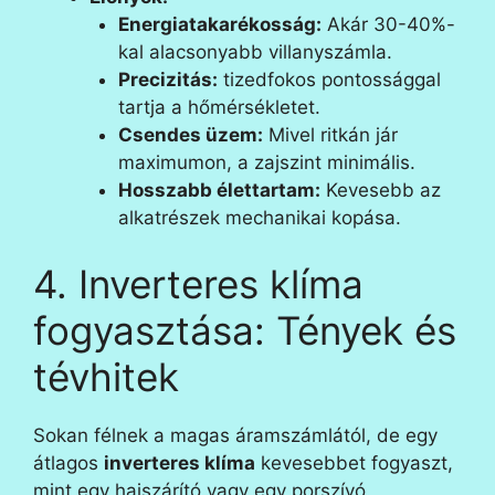
Energiatakarékosság:
Akár 30-40%-
kal alacsonyabb villanyszámla.
Precizitás:
tizedfokos pontossággal
tartja a hőmérsékletet.
Csendes üzem:
Mivel ritkán jár
maximumon, a zajszint minimális.
Hosszabb élettartam:
Kevesebb az
alkatrészek mechanikai kopása.
4. Inverteres klíma
fogyasztása: Tények és
tévhitek
Sokan félnek a magas áramszámlától, de egy
átlagos
inverteres klíma
kevesebbet fogyaszt,
mint egy hajszárító vagy egy porszívó.