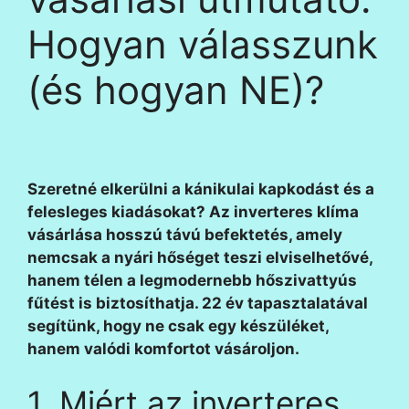
Hogyan válasszunk
(és hogyan NE)?
Szeretné elkerülni a kánikulai kapkodást és a
felesleges kiadásokat? Az inverteres klíma
vásárlása hosszú távú befektetés, amely
nemcsak a nyári hőséget teszi elviselhetővé,
hanem télen a legmodernebb hőszivattyús
fűtést is biztosíthatja. 22 év tapasztalatával
segítünk, hogy ne csak egy készüléket,
hanem valódi komfortot vásároljon.
1. Miért az inverteres