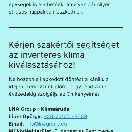
egységek is elérhetőek, amelyek bármilyen
stílusos nappaliba illeszkednek.
Kérjen szakértői segítséget
az inverteres klíma
kiválasztásához!
Ne hozzon elkapkodott döntést a kánikula
idején. Tervezzünk előre, hogy rendszere
évtizedekig szolgálja az Ön kényelmét.
LNA Group – Klímaáruda
Liber György:
+36-20/261-3639
Email:
info@lnagroup.eu
Működési terület:
Budapest és Pest megye