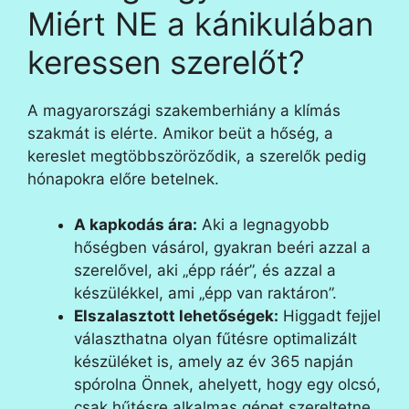
Miért NE a kánikulában
keressen szerelőt?
A magyarországi szakemberhiány a klímás
szakmát is elérte. Amikor beüt a hőség, a
kereslet megtöbbszöröződik, a szerelők pedig
hónapokra előre betelnek.
A kapkodás ára:
Aki a legnagyobb
hőségben vásárol, gyakran beéri azzal a
szerelővel, aki „épp ráér”, és azzal a
készülékkel, ami „épp van raktáron”.
Elszalasztott lehetőségek:
Higgadt fejjel
választhatna olyan fűtésre optimalizált
készüléket is, amely az év 365 napján
spórolna Önnek, ahelyett, hogy egy olcsó,
csak hűtésre alkalmas gépet szereltetne