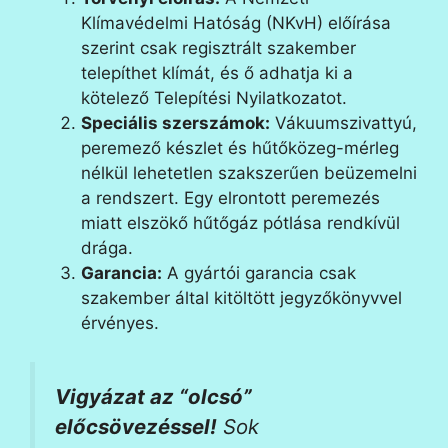
Klímavédelmi Hatóság (NKvH) előírása
szerint csak regisztrált szakember
telepíthet klímát, és ő adhatja ki a
kötelező Telepítési Nyilatkozatot.
Speciális szerszámok:
Vákuumszivattyú,
peremező készlet és hűtőközeg-mérleg
nélkül lehetetlen szakszerűen beüzemelni
a rendszert. Egy elrontott peremezés
miatt elszökő hűtőgáz pótlása rendkívül
drága.
Garancia:
A gyártói garancia csak
szakember által kitöltött jegyzőkönyvvel
érvényes.
Vigyázat az “olcsó”
előcsövezéssel!
Sok