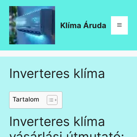
Kilépés
a
tartalomba
Klíma Áruda
Menü
Inverteres klíma
Tartalom
Inverteres klíma
vásárlási útmutató: