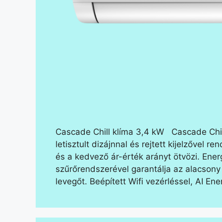
Cascade Chill klíma 3,4 kW Cascade Chil
letisztult dizájnnal és rejtett kijelzővel
és a kedvező ár-érték arányt ötvözi. En
szűrőrendszerével garantálja az alacsony f
levegőt. Beépített Wifi vezérléssel, AI En