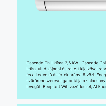
Cascade Chill klíma 2,6 kW Cascade Chil
letisztult dizájnnal és rejtett kijelzővel
és a kedvező ár-érték arányt ötvözi. En
szűrőrendszerével garantálja az alacsony f
levegőt. Beépített Wifi vezérléssel, AI En