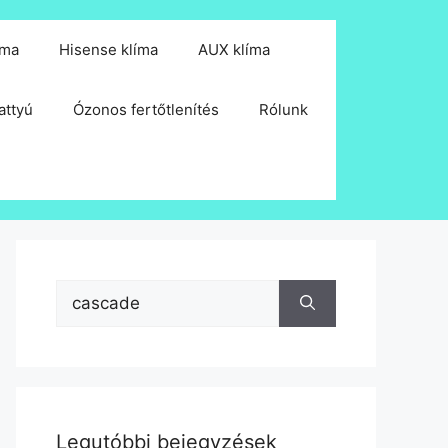
íma
Hisense klíma
AUX klíma
attyú
Ózonos fertőtlenítés
Rólunk
Keresés:
Legutóbbi bejegyzések