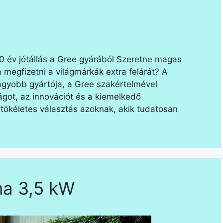
0 év jótállás a Gree gyárából Szeretne magas
 megfizetni a világmárkák extra felárát? A
gyobb gyártója, a Gree szakértelmével
ágot, az innovációt és a kiemelkedő
ökéletes választás azoknak, akik tudatosan
ma 3,5 kW