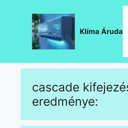
Kilépés
a
tartalomba
Klíma Áruda
cascade
kifejezé
eredménye: