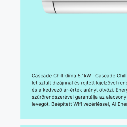
Cascade Chill klíma 5,1kW Cascade Chill
letisztult dizájnnal és rejtett kijelzővel
és a kedvező ár-érték arányt ötvözi. En
szűrőrendszerével garantálja az alacsony f
levegőt. Beépített Wifi vezérléssel, AI En