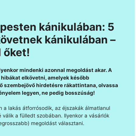
pesten kánikulában: 5
követnek kánikulában –
 őket!
 ilyenkor mindenki azonnal megoldást akar. A
hibákat elkövetni, amelyek később
ső szembejövő hirdetésre rákattintana, olvassa
kényelem legyen, ne pedig bosszúság!
n a lakás átforrósodik, az éjszakák álmatlanul
válik a fülledt szobában. Ilyenkor a vásárlók
legrosszabb) megoldást választani.