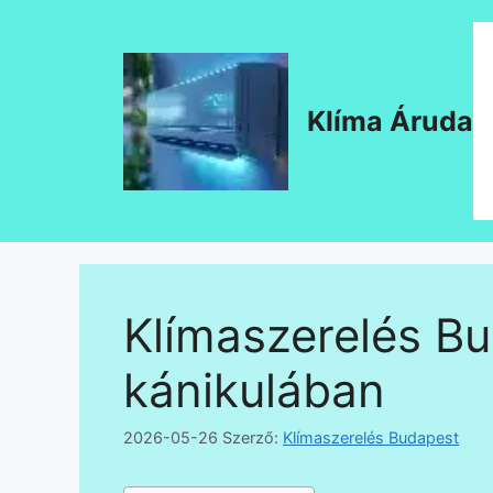
Kilépés
a
tartalomba
Klíma Áruda
Klímaszerelés B
kánikulában
2026-05-26
Szerző:
Klímaszerelés Budapest