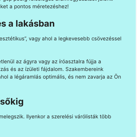
nket a pontos méretezéshez!
és a lakásban
„esztétikus”, vagy ahol a legkevesebb csövezéssel
lenül az ágyra vagy az íróasztalra fújja a
ázás és az ízületi fájdalom. Szakembereink
ahol a légáramlás optimális, és nem zavarja az Ön
gsőkig
elegszik. Ilyenkor a szerelési várólisták több