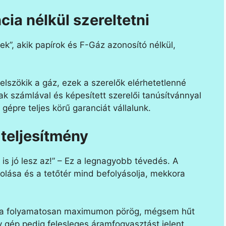
ncia nélkül szereltetni
”, akik papírok és F-Gáz azonosító nélkül,
elszökik a gáz, ezek a szerelők elérhetetlenné
ak számlával és képesített szerelői tanúsítvánnyal
épre teljes körű garanciát vállalunk.
 teljesítmény
s jó lesz az!” – Ez a legnagyobb tévedés. A
olása és a tetőtér mind befolyásolja, mekkora
íma folyamatosan maximumon pörög, mégsem hűt
y gép pedig felesleges áramfogyasztást jelent.