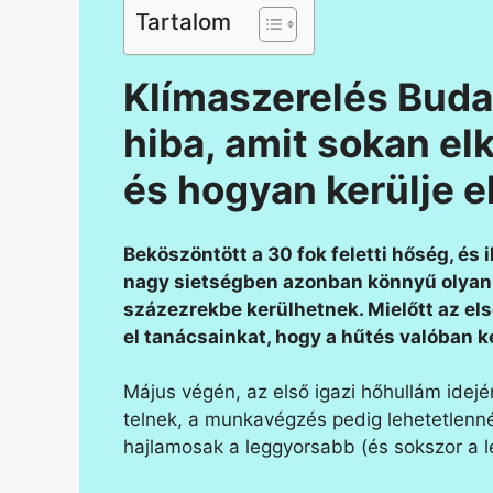
Tartalom
Klímaszerelés Buda
hiba, amit sokan el
és hogyan kerülje el
Beköszöntött a 30 fok feletti hőség, és
nagy sietségben azonban könnyű olyan 
százezrekbe kerülhetnek. Mielőtt az el
el tanácsainkat, hogy a hűtés valóban 
Május végén, az első igazi hőhullám idejé
telnek, a munkavégzés pedig lehetetlenné 
hajlamosak a leggyorsabb (és sokszor a 