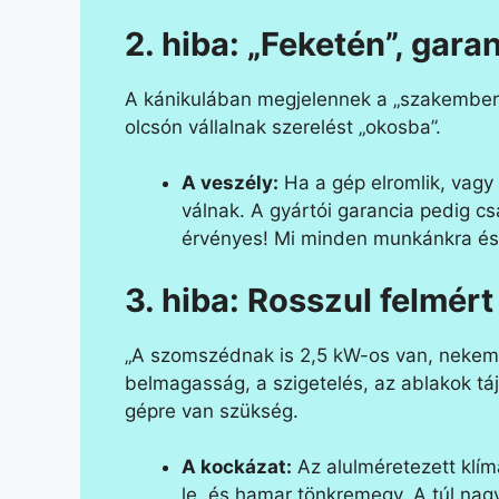
2. hiba: „Feketén”, gara
A kánikulában megjelennek a „szakemberek
olcsón vállalnak szerelést „okosba”.
A veszély:
Ha a gép elromlik, vagy 
válnak. A gyártói garancia pedig cs
érvényes! Mi minden munkánkra és g
3. hiba: Rosszul felmért
„A szomszédnak is 2,5 kW-os van, nekem i
belmagasság, a szigetelés, az ablakok táj
gépre van szükség.
A kockázat:
Az alulméretezett kl
le, és hamar tönkremegy. A túl nag