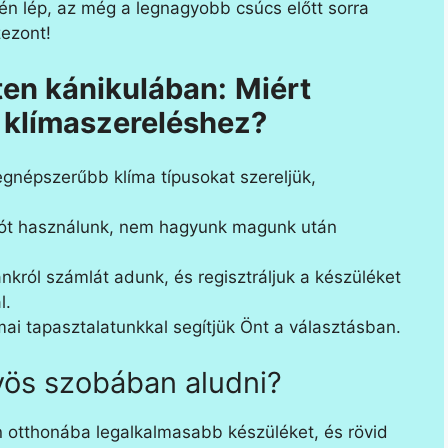
jén lép, az még a legnagyobb csúcs előtt sorra
zezont!
en kánikulában:
Miért
 klímaszereléshez?
egnépszerűbb klíma típusokat szereljük,
vót használunk, nem hagyunk magunk után
ról számlát adunk, és regisztráljuk a készüléket
l.
ai tapasztalatunkkal segítjük Önt a választásban.
ös szobában aludni?
n otthonába legalkalmasabb készüléket, és rövid