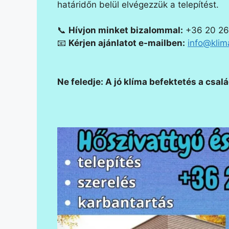
határidőn belül elvégezzük a telepítést.
📞
Hívjon minket bizalommal:
+36 20 26
📧
Kérjen ajánlatot e-mailben:
info@klim
Ne feledje: A jó klíma befektetés a cs