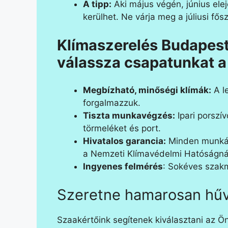
A tipp:
Aki május végén, június ele
kerülhet. Ne várja meg a júliusi fős
Klímaszerelés Budapest
válassza csapatunkat a
Megbízható, minőségi klímák:
A l
forgalmazzuk.
Tiszta munkavégzés:
Ipari porszí
törmeléket és port.
Hivatalos garancia:
Minden munkánk
a Nemzeti Klímavédelmi Hatóságná
Ingyenes felmérés
: Sokéves szakm
Szeretne hamarosan hűv
Szaakértőink segítenek kiválasztani az Ö