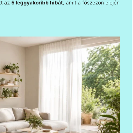
zt az
5 leggyakoribb hibát
, amit a főszezon elején