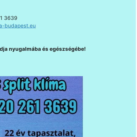
1 3639
a-budapest.eu
aládja nyugalmába és egészségébe!