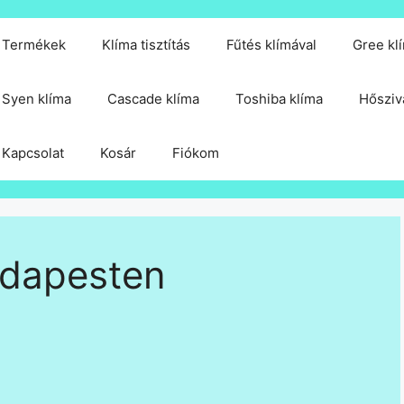
Termékek
Klíma tisztítás
Fűtés klímával
Gree kl
Syen klíma
Cascade klíma
Toshiba klíma
Hősziv
Kapcsolat
Kosár
Fiókom
udapesten