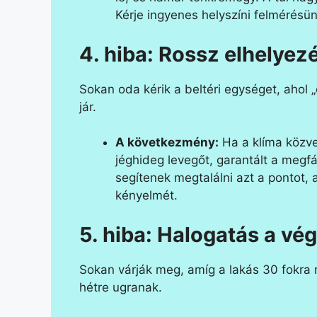
Kérje ingyenes helyszíni felmérésü
4. hiba: Rossz elhelyez
Sokan oda kérik a beltéri egységet, ahol 
jár.
A következmény:
Ha a klíma közvet
jéghideg levegőt, garantált a megf
segítenek megtalálni azt a pontot, 
kényelmét.
5. hiba: Halogatás a vé
Sokan várják meg, amíg a lakás 30 fokra m
hétre ugranak.