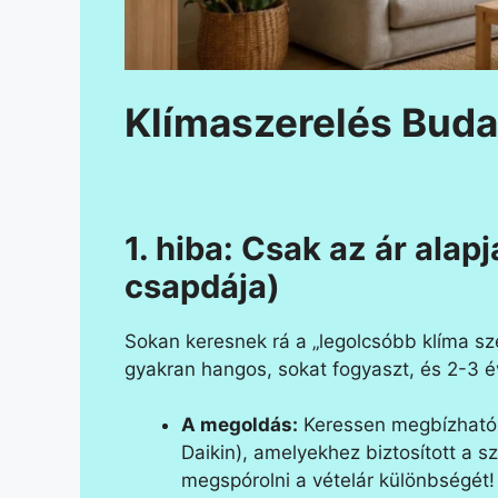
Klímaszerelés Buda
1. hiba: Csak az ár alap
csapdája)
Sokan keresnek rá a „legolcsóbb klíma sz
gyakran hangos, sokat fogyaszt, és 2-3 é
A megoldás:
Keressen megbízható 
Daikin), amelyekhez biztosított a s
megspórolni a vételár különbségét!