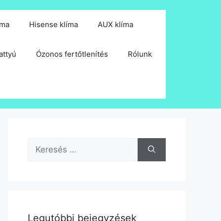
íma
Hisense klíma
AUX klíma
attyú
Ózonos fertőtlenítés
Rólunk
Keresés:
Legutóbbi bejegyzések