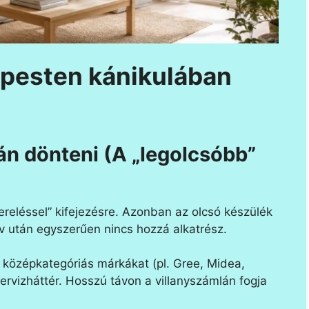
pesten kánikulában
ján dönteni (A „legolcsóbb”
ereléssel” kifejezésre. Azonban az olcsó készülék
v után egyszerűen nincs hozzá alkatrész.
középkategóriás márkákat (pl. Gree, Midea,
zervizháttér. Hosszú távon a villanyszámlán fogja