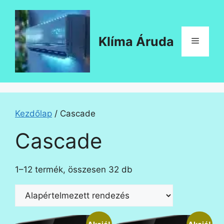
Kilépés
a
tartalomba
Klíma Áruda
Menü
Kezdőlap
/ Cascade
Cascade
1–12 termék, összesen 32 db