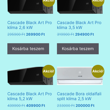
Akció!
Akció!
Cascade Black Art Pro
Cascade Black Art Pro
klíma 2,6 kW
klíma 3,5 kW
Original
Current
Original
Current
295900
Ft
269900
Ft
319900
Ft
294900
Ft
price
price
price
price
was:
is:
was:
is:
Kosárba teszem
Kosárba teszem
295900 Ft.
269900 Ft.
319900 Ft.
294900 F
Akció!
Akció!
Cascade Black Art Pro
Cascade Bora oldalfali
klíma 5,2 kW
split klíma 2,5 kW
Original
Current
Original
Current
439900
Ft
409900
Ft
233000
Ft
200000
Ft