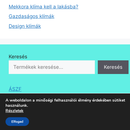
Mekkora klíma kell a lakásba?
Gazdaságos klímák
Design klímák
Keresés
Keresés
ÁSZF
A weboldalon a minőségi felhasználói élmény érdekében sütiket
használunk.
Részletek
© 2026 Klíma Áruda
• Készült
GeneratePress
Elfogad