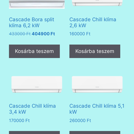
Cascade Bora split
Cascade Chill klíma
klíma 6,2 kW
2,6 kW
Original
Current
433000
Ft
404900
Ft
160000
Ft
price
price
was:
is:
Kosárba teszem
Kosárba teszem
433000 Ft.
404900 Ft.
Cascade Chill klíma
Cascade Chill klíma 5,1
3,4 kW
kW
170000
Ft
260000
Ft