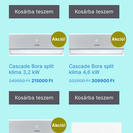
price
price
price
price
was:
is:
was:
is:
Kosárba teszem
Kosárba teszem
439900 Ft.
409900 Ft.
233000 Ft.
200000 F
Akció!
Akció!
Cascade Bora split
Cascade Bora split
klíma 3,2 kW
klíma 4,6 kW
Original
Current
Original
Current
249000
Ft
215000
Ft
332000
Ft
309900
Ft
price
price
price
price
was:
is:
was:
is:
Kosárba teszem
Kosárba teszem
249000 Ft.
215000 Ft.
332000 Ft.
309900 F
Akció!