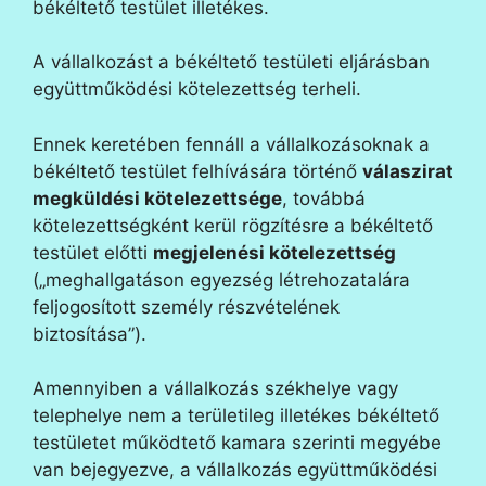
békéltető testület illetékes.
A vállalkozást a békéltető testületi eljárásban
együttműködési kötelezettség terheli.
Ennek keretében fennáll a vállalkozásoknak a
békéltető testület felhívására történő
válaszirat
megküldési kötelezettsége
, továbbá
kötelezettségként kerül rögzítésre a békéltető
testület előtti
megjelenési kötelezettség
(„meghallgatáson egyezség létrehozatalára
feljogosított személy részvételének
biztosítása”).
Amennyiben a vállalkozás székhelye vagy
telephelye nem a területileg illetékes békéltető
testületet működtető kamara szerinti megyébe
van bejegyezve, a vállalkozás együttműködési