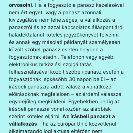
orvosolni
. Ha a fogyasztó a panasz kezelésével
nem ért egyet, vagy a panasz azonnali
kivizsgálása nem lehetséges, a vállalkozás a
panaszról és az azzal kapcsolatos álláspontjáról
haladéktalanul köteles jegyzőkönyvet felvenni,
és annak egy másolati példányát személyesen
közölt szóbeli panasz esetén helyben a
fogyasztónak átadni. Telefonon vagy egyéb
elektronikus hírközlési szolgáltatás
felhasználásával közölt szóbeli panasz esetén a
fogyasztónak legkésőbb 30 napon belül – az
írásbeli panaszra adott válaszra vonatkozó
előírásoknak megfelelően – az érdemi válasszal
egyidejűleg megküldeni. Egyebekben pedig az
írásbeli panaszra vonatkozóan az alábbiak
szerint köteles eljárni.
Az írásbeli panaszt a
vállalkozás
– ha az Európai Unió közvetlenül
alkalmazandó jogi aktusa eltérően nem