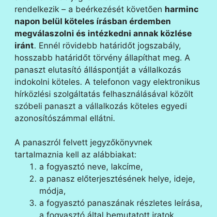
rendelkezik – a beérkezését követően
harminc
napon belül köteles írásban érdemben
megválaszolni és intézkedni annak közlése
iránt
. Ennél rövidebb határidőt jogszabály,
hosszabb határidőt törvény állapíthat meg. A
panaszt elutasító álláspontját a vállalkozás
indokolni köteles. A telefonon vagy elektronikus
hírközlési szolgáltatás felhasználásával közölt
szóbeli panaszt a vállalkozás köteles egyedi
azonosítószámmal ellátni.
A panaszról felvett jegyzőkönyvnek
tartalmaznia kell az alábbiakat:
a fogyasztó neve, lakcíme,
a panasz előterjesztésének helye, ideje,
módja,
a fogyasztó panaszának részletes leírása,
a fogyasztó által bemutatott iratok,