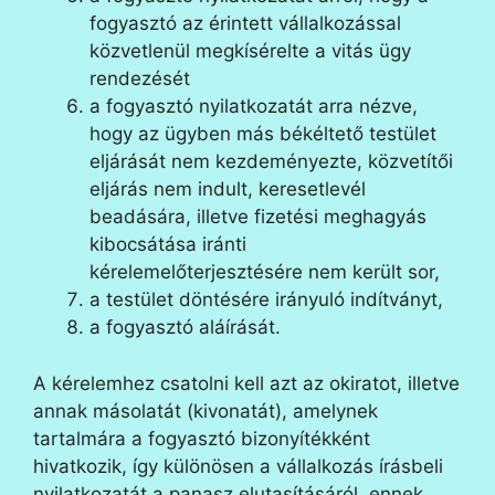
fogyasztó az érintett vállalkozással
közvetlenül megkísérelte a vitás ügy
rendezését
a fogyasztó nyilatkozatát arra nézve,
hogy az ügyben más békéltető testület
eljárását nem kezdeményezte, közvetítői
eljárás nem indult, keresetlevél
beadására, illetve fizetési meghagyás
kibocsátása iránti
kérelemelőterjesztésére nem került sor,
a testület döntésére irányuló indítványt,
a fogyasztó aláírását.
A kérelemhez csatolni kell azt az okiratot, illetve
annak másolatát (kivonatát), amelynek
tartalmára a fogyasztó bizonyítékként
hivatkozik, így különösen a vállalkozás írásbeli
nyilatkozatát a panasz elutasításáról, ennek