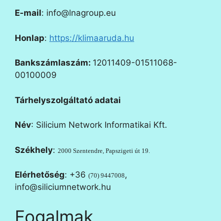
E-mail
: info@lnagroup.eu
Honlap
:
https://klimaaruda.hu
Bankszámlaszám:
12011409-01511068-
00100009
Tárhelyszolgáltató adatai
Név
: Silicium Network Informatikai Kft
.
Székhely
:
2000 Szentendre, Papszigeti út 19.
Elérhetőség
:
+36
,
(70) 9447008
info@siliciumnetwork.hu
Fogalmak