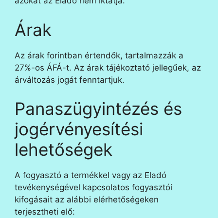
azokat az Eladó nem iktatja.
Árak
Az árak forintban értendők, tartalmazzák a
27
%-os ÁFÁ-t. Az árak tájékoztató jellegűek, az
árváltozás jogát fenntartjuk.
Panaszügyintézés és
jogérvényesítési
lehetőségek
A fogyasztó a termékkel vagy az Eladó
tevékenységével kapcsolatos fogyasztói
kifogásait az alábbi elérhetőségeken
terjesztheti elő: