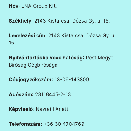
Név
:
LNA Group Kft.
Székhely
:
2143 Kistarcsa, Dózsa Gy. u. 15.
Levelezési cím
:
2143 Kistarcsa, Dózsa Gy. u.
15.
Nyilvántartásba vevő hatóság
:
Pest Megyei
Bíróság Cégbírósága
Cégjegyzékszám
:
13-09-143809
Adószám
:
23118445-2-13
Képviselő
:
Navratil Anett
Telefonszám
: +36 30 4704769