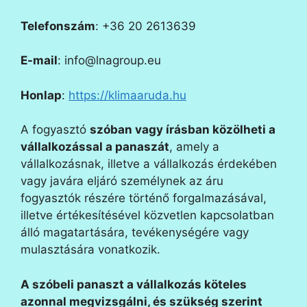
Telefonszám
: +36 20 2613639
E-mail
: info@lnagroup.eu
Honlap
:
https://klimaaruda.hu
A fogyasztó
szóban vagy írásban közölheti a
vállalkozással a panaszát
, amely a
vállalkozásnak, illetve a vállalkozás érdekében
vagy javára eljáró személynek az áru
fogyasztók részére történő forgalmazásával,
illetve értékesítésével közvetlen kapcsolatban
álló magatartására, tevékenységére vagy
mulasztására vonatkozik.
A szóbeli panaszt a vállalkozás köteles
azonnal megvizsgálni, és szükség szerint