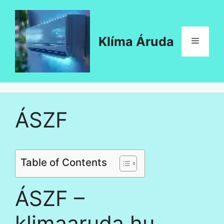
Kilépés
a
tartalomba
Klíma Áruda
Menü
ÁSZF
Table of Contents
ÁSZF –
klimaaruda.hu