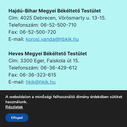
Hajdú-Bihar Megyei Békéltető Testület
Cím: 4025 Debrecen, Vörösmarty u. 13-15.
Telefonszám: 06-52-500-710
Fax: 06-52-500-720
E-mail:
korosi.vanda@hbkik.hu
Heves Megyei Békéltető Testület
Cím: 3300 Eger, Faiskola út 15.
Telefonszám: 06-36-429-612
Fax: 06-36-323-615
E-mail:
hkik@hkik.hu
Jász-Nagykun-Szolnok Megyei Békéltető
A weboldalon a minőségi felhasználói élmény érdekében sütiket
használunk.
Testület
Részletek
Cím: 5000 Szolnok, Verseghy park 8. III. emelet
305-306.
Elfogad
Telefonszám: 06-56-510-621, 06-20-373-2570