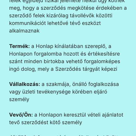
felek egyidejű fizikai jelenléte nélkül úgy kötnek
meg, hogy a szerződés megkötése érdekében a
szerződő felek kizárólag távollévők közötti
kommunikációt lehetővé tévő eszközt
alkalmaznak
Termék:
a Honlap kínálatában szereplő, a
Honlapon forgalomba hozott és értékesítésre
szánt minden birtokba vehető forgalomképes
ingó dolog, mely a Szerződés tárgyát képezi
Vállalkozás:
a szakmája, önálló foglalkozása
vagy üzleti tevékenysége körében eljáró
személy
Vevő/Ön:
a Honlapon keresztül vételi ajánlatot
tevő szerződést kötő személy