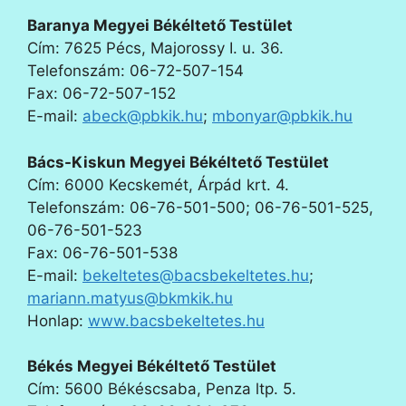
Baranya Megyei Békéltető Testület
Cím: 7625 Pécs, Majorossy I. u. 36.
Telefonszám: 06-72-507-154
Fax: 06-72-507-152
E-mail:
abeck@pbkik.hu
;
mbonyar@pbkik.hu
Bács-Kiskun Megyei Békéltető Testület
Cím: 6000 Kecskemét, Árpád krt. 4.
Telefonszám: 06-76-501-500; 06-76-501-525,
06-76-501-523
Fax: 06-76-501-538
E-mail:
bekeltetes@bacsbekeltetes.hu
;
mariann.matyus@bkmkik.hu
Honlap:
www.bacsbekeltetes.hu
Békés Megyei Békéltető Testület
Cím: 5600 Békéscsaba, Penza ltp. 5.