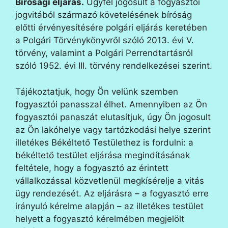
Bírósági eljárás.
Ügyfél jogosult a fogyasztói
jogvitából származó követelésének bíróság
előtti érvényesítésére polgári eljárás keretében
a Polgári Törvénykönyvről szóló 2013. évi V.
törvény, valamint a Polgári Perrendtartásról
szóló 1952. évi III. törvény rendelkezései szerint.
Tájékoztatjuk, hogy Ön velünk szemben
fogyasztói panasszal élhet. Amennyiben az Ön
fogyasztói panaszát elutasítjuk, úgy Ön jogosult
az Ön lakóhelye vagy tartózkodási helye szerint
illetékes Békéltető Testülethez is fordulni: a
békéltető testület eljárása megindításának
feltétele, hogy a fogyasztó az érintett
vállalkozással közvetlenül megkísérelje a vitás
ügy rendezését. Az eljárásra – a fogyasztó erre
irányuló kérelme alapján – az illetékes testület
helyett a fogyasztó kérelmében megjelölt