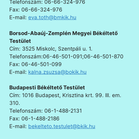
Telefonszám: 06-66-324-976
Fax: 06-66-324-976
E-mail:
eva.toth@bmkik.hu
Borsod-Abaúj-Zemplén Megyei Békéltető
Testület
Cím: 3525 Miskolc, Szentpáli u. 1.
Telefonszám:06-46-501-091;06-46-501-870
Fax: 06-46-501-099
E-mail:
kalna.zsuzsa@bokik.hu
Budapesti Békéltető Testület
Cím: 1016 Budapest, Krisztina krt. 99. III. em.
310.
Telefonszám: 06-1-488-2131
Fax: 06-1-488-2186
E-mail:
bekelteto.testulet@bkik.hu