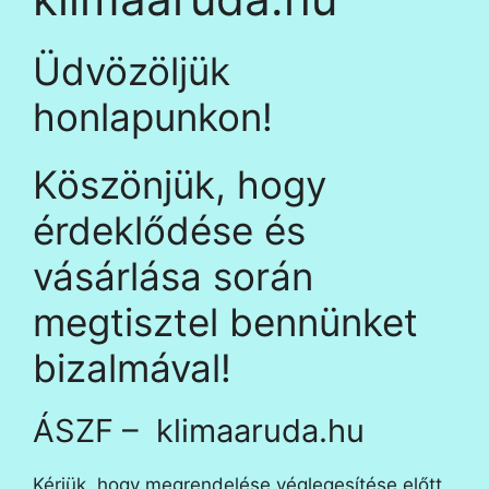
Üdvözöljük
honlapunkon!
Köszönjük, hogy
érdeklődése és
vásárlása során
megtisztel bennünket
bizalmával!
ÁSZF – klimaaruda.hu
Kérjük, hogy megrendelése véglegesítése előtt