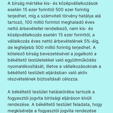
A bírság mértéke kis- és középvállalkozások
esetén 15 ezer forinttól 500 ezer forintig
terjedhet, míg a számviteli törvény hatálya alá
tartozó, 100 millió forintot meghaladó éves
nettó árbevétellel rendelkező, nem kis- és
középvállalkozás esetén 15 ezer forinttól, a
vállalkozás éves nettó árbevételének 5%-áig,
de legfeljebb 500 millió forintig terjedhet. A
kötelező bírság bevezetésével a jogalkotó a
békéltető testületekkel való együttműködés
nyomatékosítását, illetve a vállalkozásoknak a
békéltető testületi eljárásban való aktív
részvételének biztosítását célozza.
A békéltető testület hatáskörébe tartozik a
fogyasztói jogvita bírósági eljáráson kívüli
rendezése. A békéltető testület feladata, hogy
megkísérelje a fogyasztói jogvita rendezése