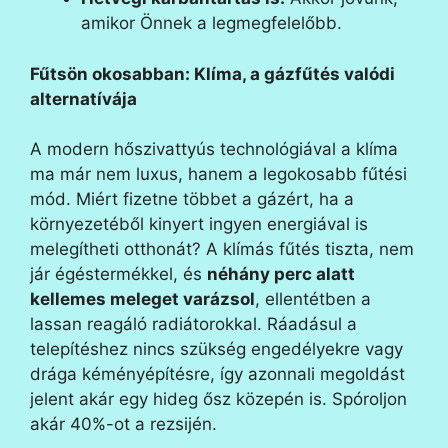
amikor Önnek a legmegfelelőbb.
Fűtsön okosabban: Klíma, a gázfűtés valódi
alternatívája
A modern hőszivattyús technológiával a klíma
ma már nem luxus, hanem a legokosabb fűtési
mód. Miért fizetne többet a gázért, ha a
környezetéből kinyert ingyen energiával is
melegítheti otthonát? A klímás fűtés tiszta, nem
jár égéstermékkel, és
néhány perc alatt
kellemes meleget varázsol
, ellentétben a
lassan reagáló radiátorokkal. Ráadásul a
telepítéshez nincs szükség engedélyekre vagy
drága kéményépítésre, így azonnali megoldást
jelent akár egy hideg ősz közepén is. Spóroljon
akár 40%-ot a rezsijén.