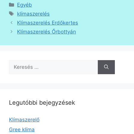
Kategória
Egyéb
Címkék
klímaszerelés
Klímaszerelés Erdőkertes
Klímaszerelés Őrbottyán
Keresés:
Legutóbbi bejegyzések
Klímaszerelő
Gree klíma