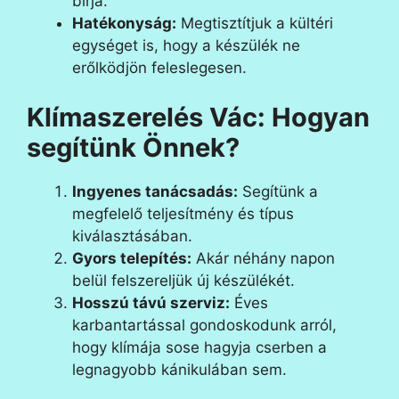
bírja.
Hatékonyság:
Megtisztítjuk a kültéri
egységet is, hogy a készülék ne
erőlködjön feleslegesen.
Klímaszerelés Vác: Hogyan
segítünk Önnek?
Ingyenes tanácsadás:
Segítünk a
megfelelő teljesítmény és típus
kiválasztásában.
Gyors telepítés:
Akár néhány napon
belül felszereljük új készülékét.
Hosszú távú szerviz:
Éves
karbantartással gondoskodunk arról,
hogy klímája sose hagyja cserben a
legnagyobb kánikulában sem.