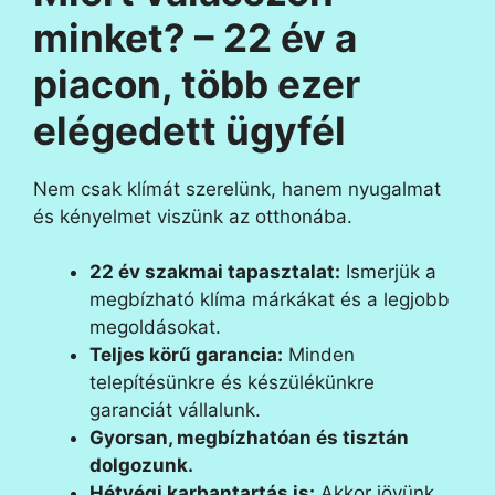
minket? – 22 év a
piacon, több ezer
elégedett ügyfél
Nem csak klímát szerelünk, hanem nyugalmat
és kényelmet viszünk az otthonába.
22 év szakmai tapasztalat:
Ismerjük a
megbízható klíma márkákat és a legjobb
megoldásokat.
Teljes körű garancia:
Minden
telepítésünkre és készülékünkre
garanciát vállalunk.
Gyorsan, megbízhatóan és tisztán
dolgozunk.
Hétvégi karbantartás is:
Akkor jövünk,