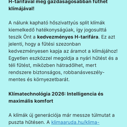
H-tarifával még gazdaságosabban fűthet
klímájával!
A nálunk kapható hőszivattyús split klímák
kiemelkedő hatékonyságúak, így jogosulttá
teszik Önt a
kedvezményes H-tarifára
. Ez azt
jelenti, hogy a fűtési szezonban
kedvezményesen kapja az áramot a klímájához!
Egyetlen eszközzel megoldja a nyári hűtést és a
téli fűtést, miközben hátradőlhet, mert
rendszere biztonságos, robbanásveszély-
mentes és környezetbarát.
Klímatechnológia 2026: Intelligencia és
maximális komfort
A klímák új generációja már messze túlmutat a
puszta hűtésen. A
klimaaruda.hu/klima-