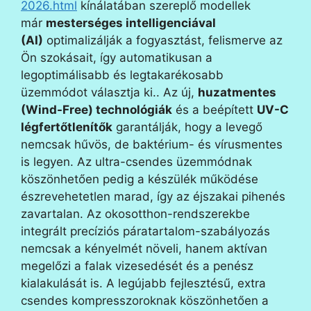
2026.html
kínálatában szereplő modellek
már
mesterséges intelligenciával
(AI)
optimalizálják a fogyasztást, felismerve az
Ön szokásait, így automatikusan a
legoptimálisabb és legtakarékosabb
üzemmódot választja ki.. Az új,
huzatmentes
(Wind-Free) technológiák
és a beépített
UV-C
légfertőtlenítők
garantálják, hogy a levegő
nemcsak hűvös, de baktérium- és vírusmentes
is legyen. Az ultra-csendes üzemmódnak
köszönhetően pedig a készülék működése
észrevehetetlen marad, így az éjszakai pihenés
zavartalan. Az okosotthon-rendszerekbe
integrált precíziós páratartalom-szabályozás
nemcsak a kényelmét növeli, hanem aktívan
megelőzi a falak vizesedését és a penész
kialakulását is. A legújabb fejlesztésű, extra
csendes kompresszoroknak köszönhetően a