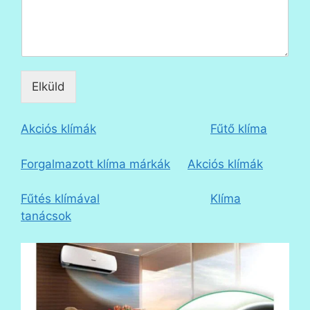
Elküld
Akciós klímák
Fűtő klíma
Forgalmazott klíma márkák
Akciós klímák
Fűtés klímával
Klíma
tanácsok