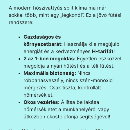
A modern hőszivattyús split klíma ma már
sokkal több, mint egy „légkondi”. Ez a jövő fűtési
rendszere:
Gazdaságos és
környezetbarát:
Használja ki a megújuló
energiát és a kedvezményes
H-tarifát
!
2 az 1-ben megoldás:
Egyetlen eszközzel
megoldja a nyári hűtést és a téli fűtést.
Maximális biztonság:
Nincs
robbanásveszély, nincs szén-monoxid
mérgezés. Csak tiszta, kontrollált
hőmérséklet.
Okos vezérlés:
Állítsa be lakása
hőmérsékletét a munkahelyéről vagy
útközben okostelefonja segítségével!