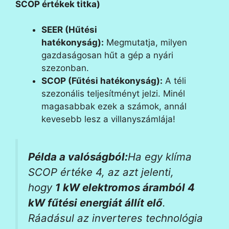
SCOP értékek titka)
SEER (Hűtési
hatékonyság):
Megmutatja, milyen
gazdaságosan hűt a gép a nyári
szezonban.
SCOP (Fűtési hatékonyság):
A téli
szezonális teljesítményt jelzi. Minél
magasabbak ezek a számok, annál
kevesebb lesz a villanyszámlája!
Példa a valóságból:
Ha egy klíma
SCOP értéke 4, az azt jelenti,
hogy
1 kW elektromos áramból 4
kW fűtési energiát állít elő
.
Ráadásul az inverteres technológia