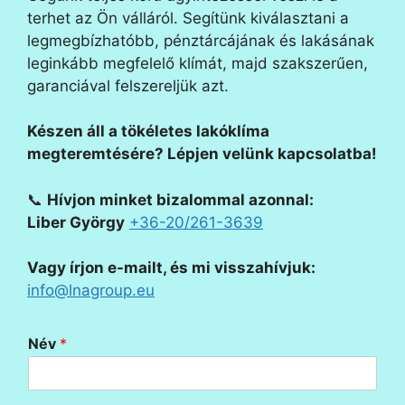
terhet az Ön válláról. Segítünk kiválasztani a
legmegbízhatóbb, pénztárcájának és lakásának
leginkább megfelelő klímát, majd szakszerűen,
garanciával felszereljük azt.
Készen áll a tökéletes lakóklíma
megteremtésére? Lépjen velünk kapcsolatba!
📞
Hívjon minket bizalommal azonnal:
Liber György
+36-20/261-3639
Vagy írjon e-mailt, és mi visszahívjuk:
info@lnagroup.eu
Név
*