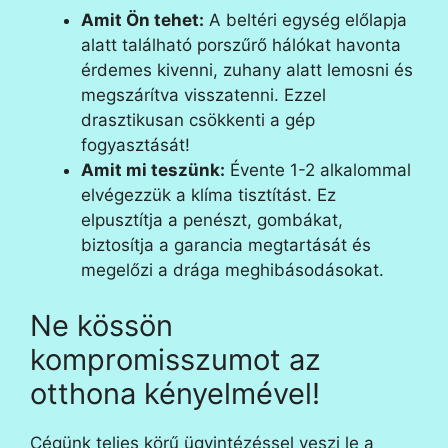
Amit Ön tehet:
A beltéri egység előlapja
alatt található porszűrő hálókat havonta
érdemes kivenni, zuhany alatt lemosni és
megszárítva visszatenni. Ezzel
drasztikusan csökkenti a gép
fogyasztását!
Amit mi teszünk:
Évente 1-2 alkalommal
elvégezzük a klíma tisztítást. Ez
elpusztítja a penészt, gombákat,
biztosítja a garancia megtartását és
megelőzi a drága meghibásodásokat.
Ne kössön
kompromisszumot az
otthona kényelmével!
Cégünk teljes körű ügyintézéssel veszi le a