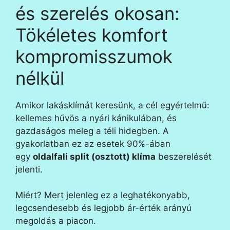
és szerelés okosan:
Tökéletes komfort
kompromisszumok
nélkül
Amikor lakásklímát keresünk, a cél egyértelmű:
kellemes hűvös a nyári kánikulában, és
gazdaságos meleg a téli hidegben. A
gyakorlatban ez az esetek 90%-ában
egy
oldalfali split (osztott) klíma
beszerelését
jelenti.
Miért? Mert jelenleg ez a leghatékonyabb,
legcsendesebb és legjobb ár-érték arányú
megoldás a piacon.