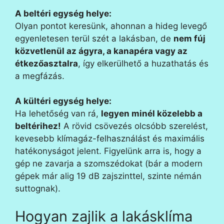
A beltéri egység helye:
Olyan pontot keresünk, ahonnan a hideg levegő
egyenletesen terül szét a lakásban, de
nem fúj
közvetlenül az ágyra, a kanapéra vagy az
étkezőasztalra
, így elkerülhető a huzathatás és
a megfázás.
A kültéri egység helye:
Ha lehetőség van rá,
legyen minél közelebb a
beltérihez!
A rövid csövezés olcsóbb szerelést,
kevesebb klímagáz-felhasználást és maximális
hatékonyságot jelent. Figyelünk arra is, hogy a
gép ne zavarja a szomszédokat (bár a modern
gépek már alig 19 dB zajszinttel, szinte némán
suttognak).
Hogyan zajlik a lakásklíma