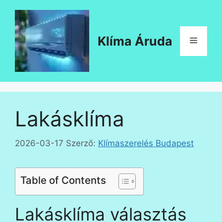
Kilépés
a
tartalomba
Klíma Áruda
Menü
Lakásklíma
2026-03-17
Szerző:
Klímaszerelés Budapest
Table of Contents
Lakásklíma választás