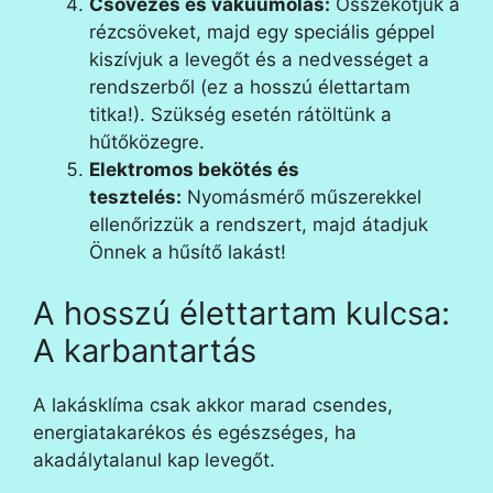
Csövezés és vákuumolás:
Összekötjük a
rézcsöveket, majd egy speciális géppel
kiszívjuk a levegőt és a nedvességet a
rendszerből (ez a hosszú élettartam
titka!). Szükség esetén rátöltünk a
hűtőközegre.
Elektromos bekötés és
tesztelés:
Nyomásmérő műszerekkel
ellenőrizzük a rendszert, majd átadjuk
Önnek a hűsítő lakást!
A hosszú élettartam kulcsa:
A karbantartás
A lakásklíma csak akkor marad csendes,
energiatakarékos és egészséges, ha
akadálytalanul kap levegőt.