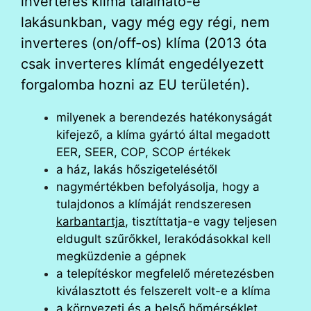
inverteres klíma található-e
lakásunkban, vagy még egy régi, nem
inverteres (on/off-os) klíma (2013 óta
csak inverteres klímát engedélyezett
forgalomba hozni az EU területén).
milyenek a berendezés hatékonyságát
kifejező, a klíma gyártó által megadott
EER, SEER, COP, SCOP értékek
a ház, lakás hőszigetelésétől
nagymértékben befolyásolja, hogy a
tulajdonos a klímáját rendszeresen
karbantartja
, tisztíttatja-e vagy teljesen
eldugult szűrőkkel, lerakódásokkal kell
megküzdenie a gépnek
a telepítéskor megfelelő méretezésben
kiválasztott és felszerelt volt-e a klíma
a környezeti és a belső hőmérséklet