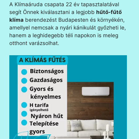
A Klímaáruda csapata 22 év tapasztalatával
segít Önnek kiválasztani a legjobb
hűtő-fűtő
klíma
berendezést Budapesten és környékén,
amellyel nemcsak a nyári kánikulát győzheti le,
hanem a leghidegebb téli napokon is meleg
otthont varázsolhat.