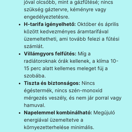
jóval olcsóbb, mint a gázfűtésé; nincs
szükség gáztervre, kéményre vagy
engedélyeztetésre.
H-tarifa igényelhető:
Október és április
között kedvezményes áramtarifával
üzemeltetheti, ami tovább felezi a fűtési
számlát.
Villámgyors felfűtés:
Míg a
radiátoroknak órák kellenek, a klíma 10-
15 perc alatt kellemes meleget fúj a
szobába.
Tiszta és biztonságos:
Nincs
égéstermék, nincs szén-monoxid
mérgezés veszély, és nem jár porral vagy
hamuval.
Napelemmel kombinálható:
Megújuló
energiával üzemeltetve a
környezetterhelése minimális.