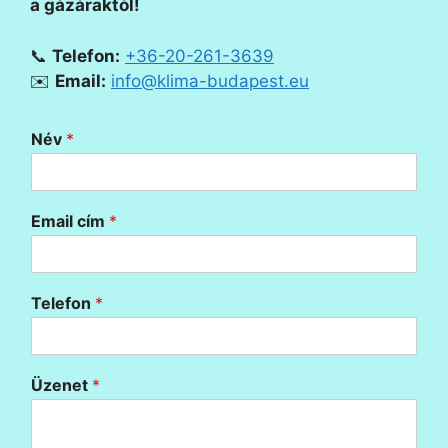
a gázáraktól!
📞
Telefon:
+36-20-261-3639
✉️
Email:
info@klima-budapest.eu
Név
*
Email cím
*
Telefon
*
Üzenet
*