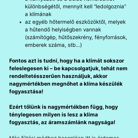
különbségétől, mennyit kell “ledolgoznia”
a klímának
az egyéb hőtermelő eszközöktől, melyek
a hűtendő helyiségben vannak
(számítógép, hűtőszekrény, fényforrások,
emberek száma, stb…)
Fontos azt is tudni, hogy ha a klímát sokszor
feleslegesen ki – be kapcsolgatjuk, tehát nem
rendeltetésszerűen használjuk, akkor
nagymértékben megnőhet a klíma készülék
fogyasztása!
Ezért tőlünk is nagymértékben függ, hogy
ténylegesen milyen is lesz a klíma
fogyasztás, az áramszámlánk nagysága!
Más fűtési módhoz hasonlóan itt is érdemes