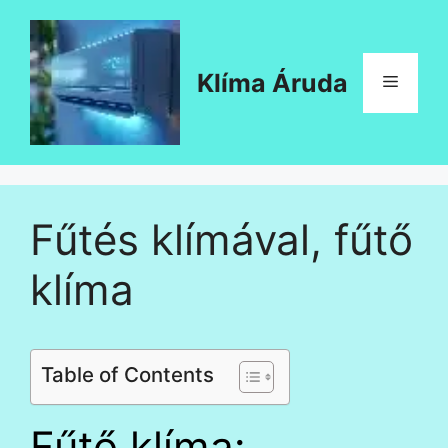
Kilépés
a
tartalomba
Klíma Áruda
Menü
Fűtés klímával, fűtő
klíma
Table of Contents
Fűtő klíma: