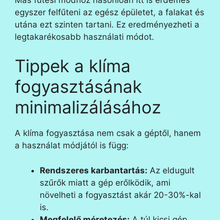
egyszer felfűteni az egész épületet, a falakat és
utána ezt szinten tartani. Ez eredményezheti a
legtakarékosabb használati módot.
Tippek a klíma
fogyasztásának
minimalizálásához
A klíma fogyasztása nem csak a géptől, hanem
a használat módjától is függ:
Rendszeres karbantartás:
Az eldugult
szűrők miatt a gép erőlködik, ami
növelheti a fogyasztást akár 20-30%-kal
is.
Megfelelő méretezés:
A túl kicsi gép