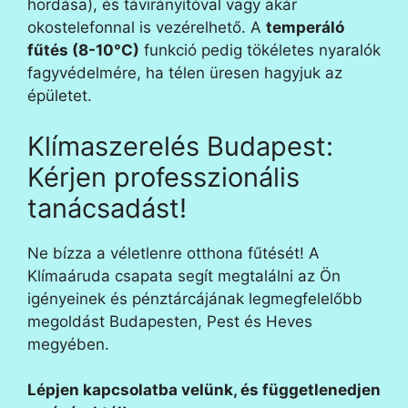
hordása), és távirányítóval vagy akár
okostelefonnal is vezérelhető. A
temperáló
fűtés (8-10°C)
funkció pedig tökéletes nyaralók
fagyvédelmére, ha télen üresen hagyjuk az
épületet.
Klímaszerelés Budapest:
Kérjen professzionális
tanácsadást!
Ne bízza a véletlenre otthona fűtését! A
Klímaáruda csapata segít megtalálni az Ön
igényeinek és pénztárcájának legmegfelelőbb
megoldást Budapesten, Pest és Heves
megyében.
Lépjen kapcsolatba velünk, és függetlenedjen