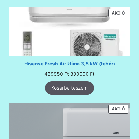
AKCIÓ
AKCIÓ
TERMÉ
Hisense Fresh Air klíma 3,5 kW (fehér)
Original
Current
439950
Ft
390000
Ft
price
price
Kosárba teszem
was:
is:
439950 Ft.
390000 Ft.
AKCIÓ
AKCIÓ
TERMÉ