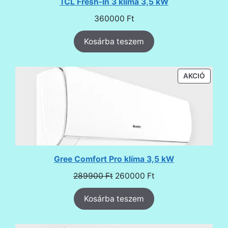
TCL Fresh-In 3 klíma 3,5 kW
360000
Ft
Kosárba teszem
AKCIÓ
AKCIÓ
TERMÉ
Gree Comfort Pro klíma 3,5 kW
Original
Current
289900
Ft
260000
Ft
price
price
Kosárba teszem
was:
is:
289900 Ft.
260000 Ft.