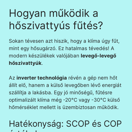
Hogyan működik a
hőszivattyús fűtés?
Sokan tévesen azt hiszik, hogy a klíma úgy fűt,
mint egy hősugárzó. Ez hatalmas tévedés! A
modern készülékek valójában
levegő-levegő
hőszivattyúk
.
Az
inverter technológia
révén a gép nem hőt
állít elő, hanem a külső levegőben lévő energiát
szállítja a lakásba. Egy jó minőségű, fűtésre
optimalizált klíma még -20°C vagy -30°C külső
hőmérséklet mellett is üzembiztosan működik.
Hatékonyság: SCOP és COP