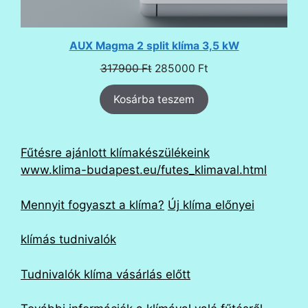
AUX Magma 2 split klíma 3,5 kW
Original
Current
317900
Ft
285000
Ft
price
price
Kosárba teszem
was:
is:
317900 Ft.
285000 Ft.
Fűtésre ajánlott klímakészülékeink
www.klima-budapest.eu/futes_klimaval.html
Mennyit fogyaszt a klíma?
Új klíma előnyei
klímás tudnivalók
Tudnivalók klíma vásárlás előtt