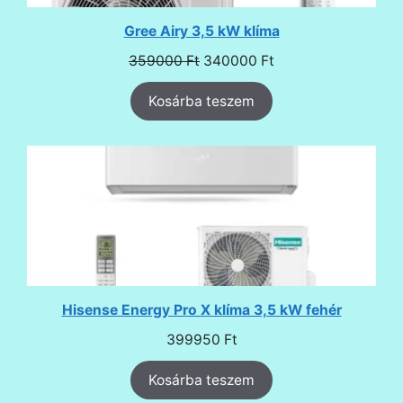
Gree Airy 3,5 kW klíma
Original
Current
359000
Ft
340000
Ft
price
price
Kosárba teszem
was:
is:
359000 Ft.
340000 Ft.
Hisense Energy Pro X klíma 3,5 kW fehér
399950
Ft
Kosárba teszem