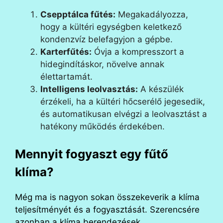
Csepptálca fűtés:
Megakadályozza,
hogy a kültéri egységben keletkező
kondenzvíz belefagyjon a gépbe.
Karterfűtés:
Óvja a kompresszort a
hidegindításkor, növelve annak
élettartamát.
Intelligens leolvasztás:
A készülék
érzékeli, ha a kültéri hőcserélő jegesedik,
és automatikusan elvégzi a leolvasztást a
hatékony működés érdekében.
Mennyit fogyaszt egy fűtő
klíma?
Még ma is nagyon sokan összekeverik a klíma
teljesítményét és a fogyasztását. Szerencsére
azonban a klíma berendezések