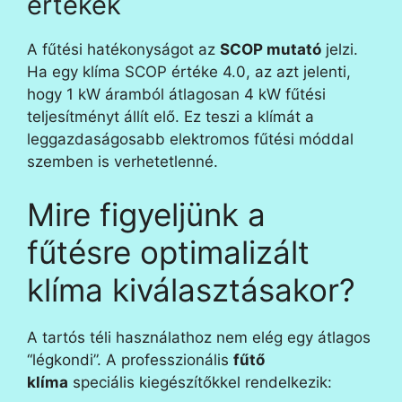
értékek
A fűtési hatékonyságot az
SCOP mutató
jelzi.
Ha egy klíma SCOP értéke 4.0, az azt jelenti,
hogy 1 kW áramból átlagosan 4 kW fűtési
teljesítményt állít elő. Ez teszi a klímát a
leggazdaságosabb elektromos fűtési móddal
szemben is verhetetlenné.
Mire figyeljünk a
fűtésre optimalizált
klíma kiválasztásakor?
A tartós téli használathoz nem elég egy átlagos
“légkondi”. A professzionális
fűtő
klíma
speciális kiegészítőkkel rendelkezik: