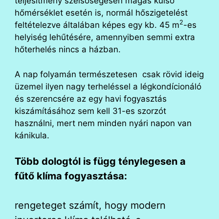
teljesítmény szélsőségesen magas külső
hőmérséklet esetén is, normál hőszigetelést
2
feltételezve általában képes egy kb. 45 m
-es
helyiség lehűtésére, amennyiben semmi extra
hőterhelés nincs a házban.
A nap folyamán természetesen csak rövid ideig
üzemel ilyen nagy terheléssel a légkondícionáló
és szerencsére az egy havi fogyasztás
kiszámításához sem kell 31-es szorzót
használni, mert nem minden nyári napon van
kánikula.
Több dologtól is függ ténylegesen a
fűtő klíma fogyasztása:
rengeteget számít, hogy modern