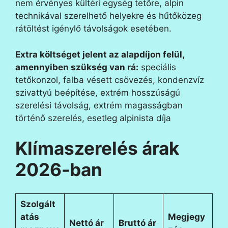
nem érvényes kültéri egység tetőre, alpin
technikával szerelhető helyekre és hűtőközeg
rátöltést igénylő távolságok esetében.
Extra költséget jelent az alapdíjon felül,
amennyiben szükség van rá:
speciális
tetőkonzol, falba vésett csövezés, kondenzvíz
szivattyú beépítése, extrém hosszúságú
szerelési távolság, extrém magasságban
történő szerelés, esetleg alpinista díja
Klímaszerelés árak
2026-ban
Szolgált
atás
Megjegy
Nettó ár
Bruttó ár