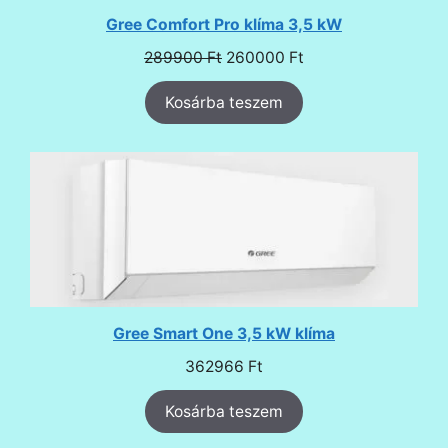
Gree Comfort Pro klíma 3,5 kW
Original
Current
289900
Ft
260000
Ft
price
price
Kosárba teszem
was:
is:
289900 Ft.
260000 Ft.
Gree Smart One 3,5 kW klíma
362966
Ft
Kosárba teszem