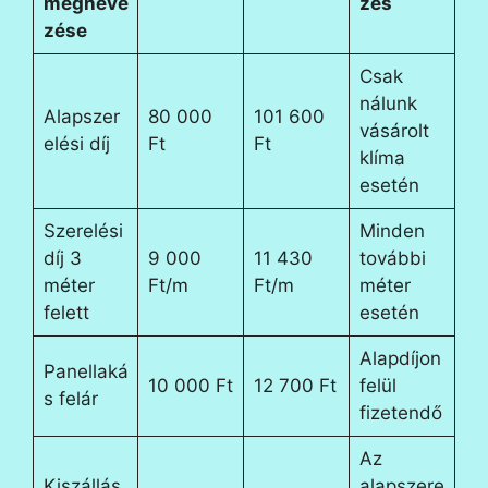
megneve
zés
zése
Csak
nálunk
Alapszer
80 000
101 600
vásárolt
elési díj
Ft
Ft
klíma
esetén
Szerelési
Minden
díj 3
9 000
11 430
további
méter
Ft/m
Ft/m
méter
felett
esetén
Alapdíjon
Panellaká
10 000 Ft
12 700 Ft
felül
s felár
fizetendő
Az
Kiszállás
alapszere