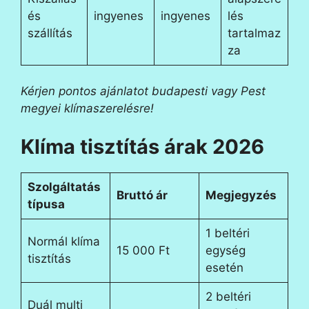
és
ingyenes
ingyenes
lés
szállítás
tartalmaz
za
Kérjen pontos ajánlatot budapesti vagy Pest
megyei klímaszerelésre!
Klíma tisztítás árak 2026
Szolgáltatás
Bruttó ár
Megjegyzés
típusa
1 beltéri
Normál klíma
15 000 Ft
egység
tisztítás
esetén
2 beltéri
Duál multi