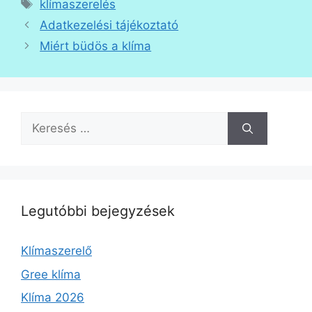
Címkék
klímaszerelés
Adatkezelési tájékoztató
Miért büdös a klíma
Keresés:
Legutóbbi bejegyzések
Klímaszerelő
Gree klíma
Klíma 2026