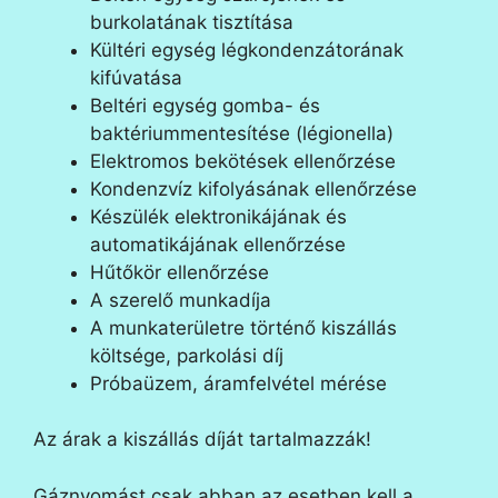
burkolatának tisztítása
Kültéri egység légkondenzátorának
kifúvatása
Beltéri egység gomba- és
baktériummentesítése (légionella)
Elektromos bekötések ellenőrzése
Kondenzvíz kifolyásának ellenőrzése
Készülék elektronikájának és
automatikájának ellenőrzése
Hűtőkör ellenőrzése
A szerelő munkadíja
A munkaterületre történő kiszállás
költsége, parkolási díj
Próbaüzem, áramfelvétel mérése
Az árak a kiszállás díját tartalmazzák!
Gáznyomást csak abban az esetben kell a