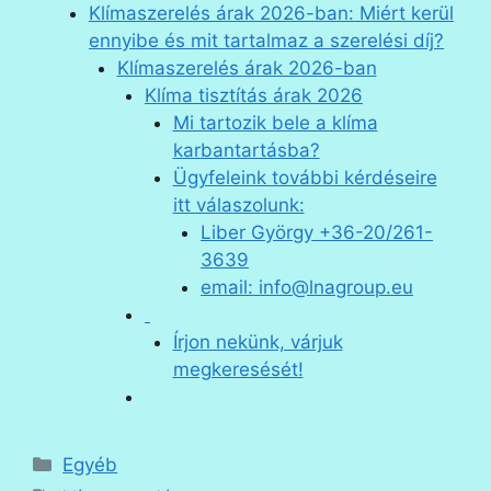
Klímaszerelés árak 2026-ban: Miért kerül
ennyibe és mit tartalmaz a szerelési díj?
Klímaszerelés árak 2026-ban
Klíma tisztítás árak 2026
Mi tartozik bele a klíma
karbantartásba?
Ügyfeleink további kérdéseire
itt válaszolunk:
Liber György +36-20/261-
3639
email: info@lnagroup.eu
Írjon nekünk, várjuk
megkeresését!
Kategória
Egyéb