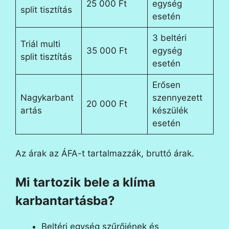
25 000 Ft
egység
split tisztítás
esetén
3 beltéri
Triál multi
35 000 Ft
egység
split tisztítás
esetén
Erősen
Nagykarbant
szennyezett
20 000 Ft
artás
készülék
esetén
Az árak az ÁFA-t tartalmazzák, bruttó árak.
Mi tartozik bele a klíma
karbantartásba?
Beltéri egység szűrőjének és