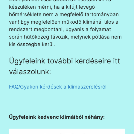
készüléken mérni, ha a kifújt levegő
hőmérséklete nem a megfelelő tartományban
van! Egy megfelelően működő klímánál tilos a
rendszert megbontani, ugyanis a folyamat
során hűtőközeg távozik, melynek pótlása nem
kis összegbe kerül.
Ügyfeleink további kérdéseire itt
válaszolunk:
FAQ/Gyakori kérdések a klímaszerelésről
Ügyfeleink kedvenc klímáiból néhány: