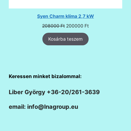
Syen Charm klíma 2,7 kW
Original
Current
208000
Ft
200000
Ft
price
price
Kosárba teszem
was:
is:
208000 Ft.
200000 Ft.
Keressen minket bizalommal:
Liber György +36-20/261-3639
email: info@lnagroup.eu