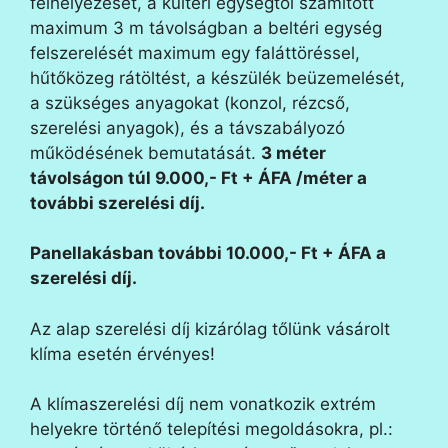
felhelyezését, a kültéri egységtől számított
maximum 3 m távolságban a beltéri egység
felszerelését maximum egy faláttöréssel,
hűtőközeg rátöltést, a készülék beüzemelését,
a szükséges anyagokat (konzol, rézcső,
szerelési anyagok), és a távszabályozó
működésének bemutatását.
3 méter
távolságon túl 9.000,- Ft + ÁFA /méter a
további szerelési díj.
Panellakásban további 10.000,- Ft + ÁFA a
szerelési díj.
Az alap szerelési díj kizárólag tőlünk vásárolt
klíma esetén érvényes!
A klímaszerelési díj nem vonatkozik extrém
helyekre történő telepítési megoldásokra, pl.: