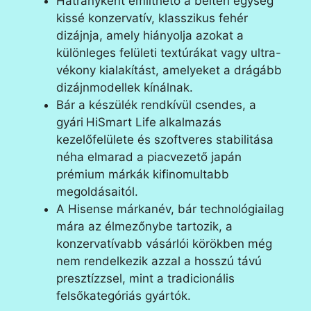
Hátrányként említhető a beltéri egység
kissé konzervatív, klasszikus fehér
dizájnja, amely hiányolja azokat a
különleges felületi textúrákat vagy ultra-
vékony kialakítást, amelyeket a drágább
dizájnmodellek kínálnak.
Bár a készülék rendkívül csendes, a
gyári
HiSmart Life
alkalmazás
kezelőfelülete és szoftveres stabilitása
néha elmarad a piacvezető japán
prémium márkák kifinomultabb
megoldásaitól.
A Hisense márkanév, bár technológiailag
mára az élmezőnybe tartozik, a
konzervatívabb vásárlói körökben még
nem rendelkezik azzal a hosszú távú
presztízzsel, mint a tradicionális
felsőkategóriás gyártók.