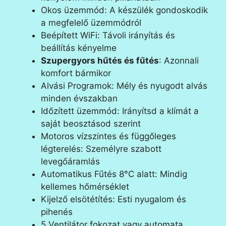
Okos üzemmód: A készülék gondoskodik
a megfelelő üzemmódról
Beépített WiFi: Távoli irányítás és
beállítás kényelme
Szupergyors hűtés és fűtés
: Azonnali
komfort bármikor
Alvási Programok: Mély és nyugodt alvás
minden évszakban
Időzített üzemmód: Irányítsd a klímát a
saját beosztásod szerint
Motoros vízszintes és függőleges
légterelés: Személyre szabott
levegőáramlás
Automatikus Fűtés 8°C alatt: Mindig
kellemes hőmérséklet
Kijelző elsötétítés: Esti nyugalom és
pihenés
5 Ventilátor fokozat vagy automata