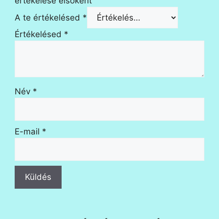
értékelése elsőként
A te értékelésed
*
Értékelésed
*
Név
*
E-mail
*