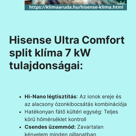
Hisense Ultra Comfort
split klíma 7 kW
tulajdonságai:
Hi-Nano légtisztítás
: Az ionok ereje és
az alacsony ózonkibocsátás kombinációja
Hatékonyan fátő kültéri egység: Teljes
körű hőmérséklet kontroll
Csendes üzemmód:
Zavartalan
kényelem minden pillanatban