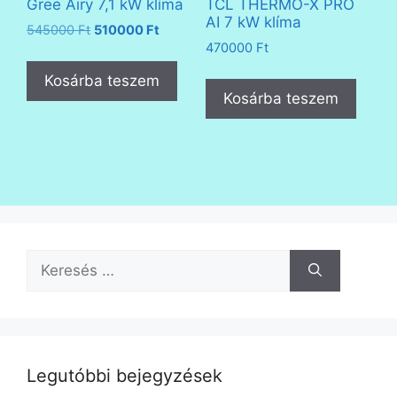
Gree Airy 7,1 kW klíma
TCL THERMO-X PRO
AI 7 kW klíma
Original
Current
545000
Ft
510000
Ft
price
price
470000
Ft
was:
is:
Kosárba teszem
545000 Ft.
510000 Ft.
Kosárba teszem
Keresés:
Legutóbbi bejegyzések