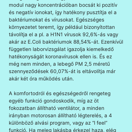
modul nagy koncentrációban bocsát ki pozitív
és negatív ionokat, így hatékony pusztítja el a
baktériumokat és vírusokat. Egészséges
környezetet teremt, így például bizonyítottan
távolítja el a pl. a H1N1 vírusok 92,6%-ás vagy
akár az E.Coli baktériumok 88,54%-át. Ezenkívül
független laborvizsgálat igazolja kiemelkedő
hatékonyságát koronavírusok ellen is. És ez
még nem minden, a lebegő PM 2,5 méretű
szennyeződések 60,07%-át is eltávolítja már
akár két óra működés után.
A komfortodról és egészségedről rengeteg
egyéb funkció gondoskodik, míg az öt
fokozatban állítható ventilátor, a minden
irányban motorosan állítható légterelés, a 4
különböző alvási program, vagy az “I feel”
funkció. Ha meleg lakásba érkezel haza, elég