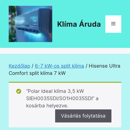
Kilépés
a
tartalomba
Klíma Áruda
Menü
Kezdőlap
/
6-7 kW-os split klíma
/ Hisense Ultra
Comfort split klíma 7 kW
“Polar Ideal klíma 3,5 kW
SIEH0035SDI/SO1H0035SDI” a
kosárba helyezve.
Vásárlás folytatása