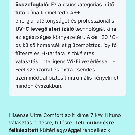
összefoglaló:
Ez a csúcskategóriás hűtő-
fűtő klíma kiemelkedő A++
energiahatékonyságot és professzionális
UV-C levegő sterilizáló
technológiát kínál
az egészséges környezetért. Akár -20 °C-
os külső hőmérsékletig üzembiztos, így fő
fűtésre és H-tarifára is tökéletes
választás. Intelligens Wi-Fi vezérléssel, I-
Feel szenzorral és extra csendes
üzemmóddal biztosít maximális kényelmet
minden évszakban.
Hisense Ultra Comfort split klíma 7 kW: Kitűnő
választás hűtésre, fűtésre.
Téli működésre
felkészített
kültéri egységgel rendelkezik.