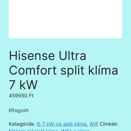
Hisense Ultra
Comfort split klíma
7 kW
459950
Ft
Elfogyott
Kategóriák:
6-7 kW-os split klíma
,
Wifi
Címkék: