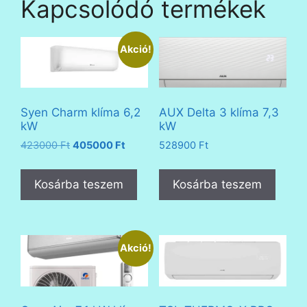
Kapcsolódó termékek
Akció!
Syen Charm klíma 6,2
AUX Delta 3 klíma 7,3
kW
kW
Original
Current
423000
Ft
405000
Ft
528900
Ft
price
price
was:
is:
Kosárba teszem
Kosárba teszem
423000 Ft.
405000 Ft.
Akció!