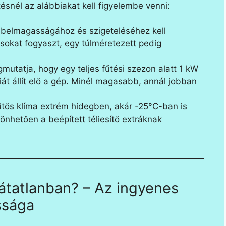
tésnél az alábbiakat kell figyelembe venni:
belmagasságához és szigeteléséhez kell
a sokat fogyaszt, egy túlméretezett pedig
utatja, hogy egy teljes fűtési szezon alatt 1 kW
t állít elő a gép. Minél magasabb, annál jobban
űtős klíma extrém hidegben, akár -25°C-ban is
önhetően a beépített téliesítő extráknak
látatlanban? – Az ingyenes
ssága