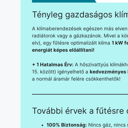
Tényleg gazdaságos klím
A klímaberendezések egészen más elven 
radiátorok vagy a gázkazánok. Mivel a kör
elv), egy fűtésre optimalizált klíma
1 kW f
energiát képes előállítani!
+ 1 Hatalmas Érv:
A hőszivattyús klímákhoz
15. között) igényelhető a
kedvezményes H
a normál áramár felére csökkenthetők!
További érvek a fűtésre o
100% Biztonság:
Nincs gáz, nincs 