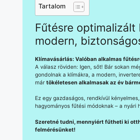
Tartalom
Fűtésre optimalizált 
modern, biztonságos
Klímavásárlás: Valóban alkalmas fűtésr
A válasz röviden: Igen, sőt! Bár sokan mé
gondolnak a klímákra, a modern, inverte
már
tökéletesen alkalmasak az év bármel
Ez egy gazdaságos, rendkívül kényelmes, t
hagyományos fűtési módoknak – a nyári hű
Szeretné tudni, mennyiért fűtheti ki ot
felmérésünket!