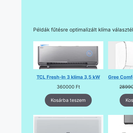
Példák fűtésre optimalizált klíma választ
TCL Fresh-In 3 klíma 3,5 kW
Gree Comfo
360000
Ft
2899
Kosárba teszem
Ko