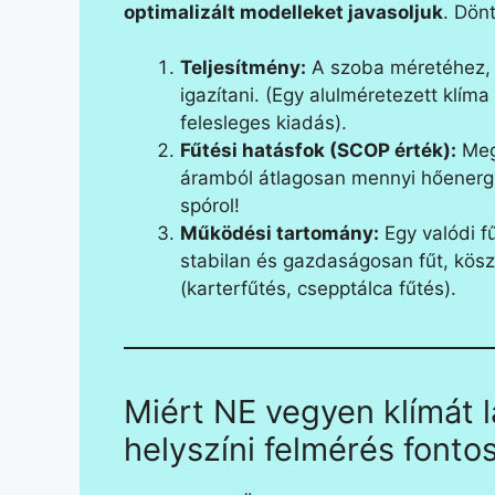
optimalizált modelleket javasoljuk
. Dön
Teljesítmény:
A szoba méretéhez, 
igazítani. (Egy alulméretezett klím
felesleges kiadás).
Fűtési hatásfok (SCOP érték):
Megm
áramból átlagosan mennyi hőenergiá
spórol!
Működési tartomány:
Egy valódi f
stabilan és gazdaságosan fűt, kösz
(karterfűtés, csepptálca fűtés).
Miért NE vegyen klímát 
helyszíni felmérés fonto