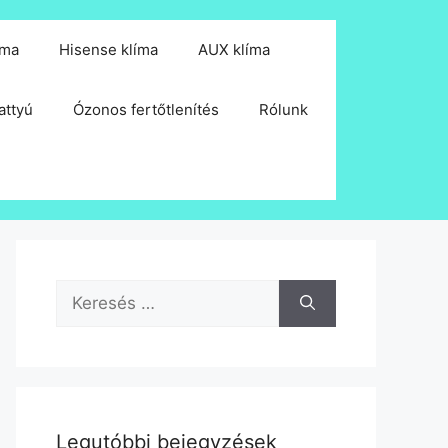
íma
Hisense klíma
AUX klíma
attyú
Ózonos fertőtlenítés
Rólunk
Keresés:
Legutóbbi bejegyzések