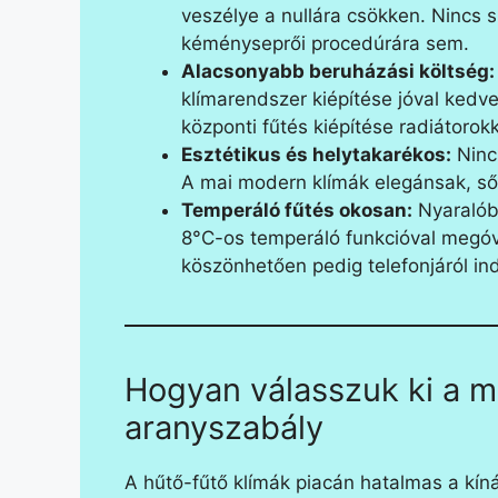
veszélye a nullára csökken. Nincs
kéményseprői procedúrára sem.
Alacsonyabb beruházási költség:
klímarendszer kiépítése jóval ked
központi fűtés kiépítése radiátorok
Esztétikus és helytakarékos:
Nincs
A mai modern klímák elegánsak, sőt
Temperáló fűtés okosan:
Nyaralóba
8°C-os temperáló funkcióval megóvh
köszönhetően pedig telefonjáról ind
Hogyan válasszuk ki a me
aranyszabály
A hűtő-fűtő klímák piacán hatalmas a kínál