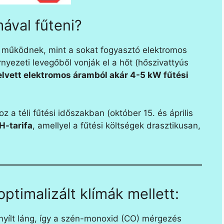
ával fűteni?
működnek, mint a sokat fogyasztó elektromos
nyezeti levegőből vonják el a hőt (hőszivattyús
elvett elektromos áramból akár 4-5 kW fűtési
 a téli fűtési időszakban (október 15. és április
-tarifa
, amellyel a fűtési költségek drasztikusan,
ptimalizált klímák mellett:
nyílt láng, így a szén-monoxid (CO) mérgezés