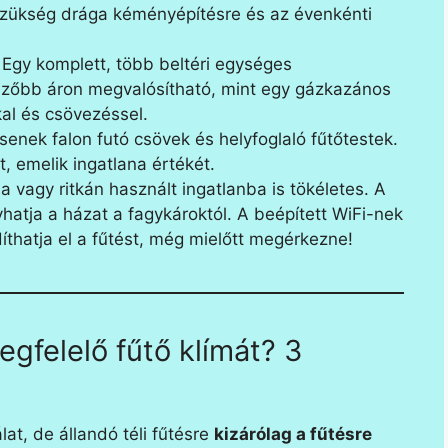
 szükség drága kéményépítésre és az évenkénti
Egy komplett, több beltéri egységes
vezőbb áron megvalósítható, mint egy gázkazános
kal és csövezéssel.
enek falon futó csövek és helyfoglaló fűtőtestek.
, emelik ingatlana értékét.
 vagy ritkán használt ingatlanba is tökéletes. A
atja a házat a fagykároktól. A beépített WiFi-nek
íthatja el a fűtést, még mielőtt megérkezne!
gfelelő fűtő klímát? 3
at, de állandó téli fűtésre
kizárólag a fűtésre