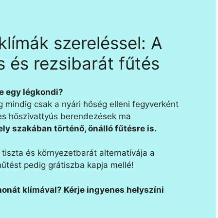
klímák szereléssel: A
 és rezsibarát fűtés
e egy légkondi?
g mindig csak a nyári hőség elleni fegyverként
res hőszivattyús berendezések ma
y szakában történő, önálló fűtésre is.
iszta és környezetbarát alternatívája a
tést pedig grátiszba kapja mellé!
thonát klímával? Kérje ingyenes helyszíni