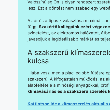
Valószínűleg Ön is olyan rendszert szere
lesz. Ezt a döntést nem szabad egy webá
Az ár és a típus kiválasztása maximálisan
függ.
Szakértő kollégáink ezért végezne
szigetelést, az elektromos hálózatot, átbe
javasoljuk a legideálisabb márkát és telje
A szakszerű klímaszerel
kulcsa
Hiába veszi meg a piac legjobb fűtésre op
szakszerű. A kifogástalan működés, az a
alapfeltétele a minőségi anyagokkal, prof
klímavásárlás és a szakszerű szerelés k
Kattintson ide a klímaszerelés aktuális