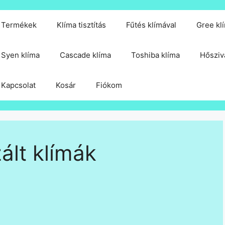
Termékek
Klíma tisztítás
Fűtés klímával
Gree kl
Syen klíma
Cascade klíma
Toshiba klíma
Hősziv
Kapcsolat
Kosár
Fiókom
ált klímák