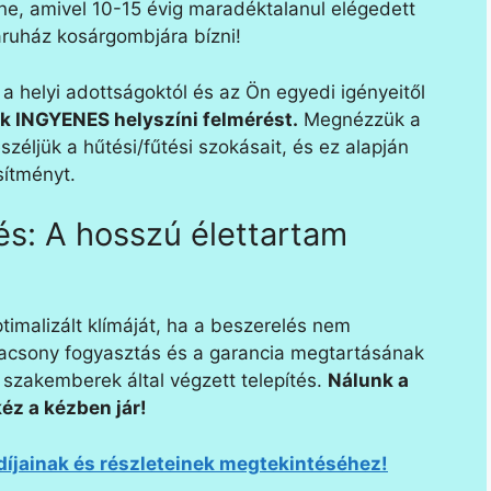
tne, amivel 10-15 évig maradéktalanul elégedett
ruház kosárgombjára bízni!
 a helyi adottságoktól és az Ön egyedi igényeitől
k INGYENES helyszíni felmérést.
Megnézzük a
széljük a hűtési/fűtési szokásait, és ez alapján
sítményt.
és: A hosszú élettartam
timalizált klímáját, ha a beszerelés nem
lacsony fogyasztás és a garancia megtartásának
i szakemberek által végzett telepítés.
Nálunk a
éz a kézben jár!
 díjainak és részleteinek megtekintéséhez!