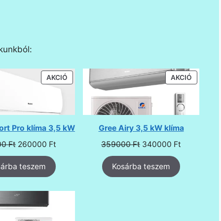
ékunkból:
AKCIÓS
AKCIÓS
AKCIÓ
AKCIÓ
TERMÉK
TERMÉK
rt Pro klíma 3,5 kW
Gree Airy 3,5 kW klíma
Original
Current
Original
Current
00
Ft
260000
Ft
359000
Ft
340000
Ft
price
price
price
price
sárba teszem
was:
is:
Kosárba teszem
was:
is:
289900 Ft.
260000 Ft.
359000 Ft.
340000 Ft