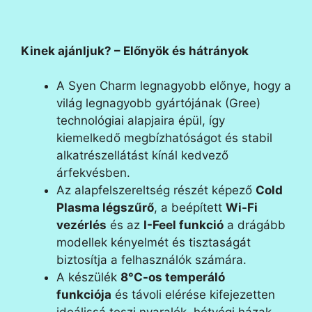
Kinek ajánljuk? – Előnyök és hátrányok
A Syen Charm legnagyobb előnye, hogy a
világ legnagyobb gyártójának (Gree)
technológiai alapjaira épül, így
kiemelkedő megbízhatóságot és stabil
alkatrészellátást kínál kedvező
árfekvésben.
Az alapfelszereltség részét képező
Cold
Plasma légszűrő
, a beépített
Wi-Fi
vezérlés
és az
I-Feel funkció
a drágább
modellek kényelmét és tisztaságát
biztosítja a felhasználók számára.
A készülék
8°C-os temperáló
funkciója
és távoli elérése kifejezetten