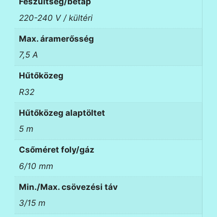
Feszültség/betáp
220-240 V / kültéri
Max. áramerősség
7,5 A
Hűtőközeg
R32
Hűtőközeg alaptöltet
5 m
Csőméret foly/gáz
6/10 mm
Min./Max. csövezési táv
3/15 m