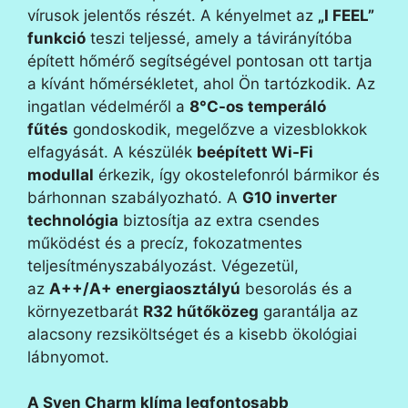
vírusok jelentős részét. A kényelmet az
„I FEEL”
funkció
teszi teljessé, amely a távirányítóba
épített hőmérő segítségével pontosan ott tartja
a kívánt hőmérsékletet, ahol Ön tartózkodik. Az
ingatlan védelméről a
8°C-os temperáló
fűtés
gondoskodik, megelőzve a vizesblokkok
elfagyását. A készülék
beépített Wi-Fi
modullal
érkezik, így okostelefonról bármikor és
bárhonnan szabályozható. A
G10 inverter
technológia
biztosítja az extra csendes
működést és a precíz, fokozatmentes
teljesítményszabályozást. Végezetül,
az
A++/A+ energiaosztályú
besorolás és a
környezetbarát
R32 hűtőközeg
garantálja az
alacsony rezsiköltséget és a kisebb ökológiai
lábnyomot.
A Syen Charm klíma legfontosabb