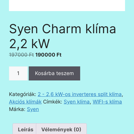
Syen Charm klíma
2,2 kW
Original
Current
197000
Ft
190000
Ft
price
price
was:
is:
Syen
Kosárba teszem
197000 Ft.
190000 Ft.
Charm
klíma
2,2
Kategóriák:
2 - 2,6 kW-os inverteres split klíma
,
kW
Akciós klímák
Címkék:
Syen klíma
,
WIFI-s klíma
mennyiség
Márka:
Syen
Leírás
Vélemények (0)