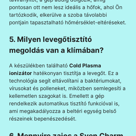
pontosan ott nem lesz ideális a hőfok, ahol Ön
tartózkodik, elkerülve a szoba távolabbi
pontjain tapasztalható hőmérséklet-eltéréseket.
5. Milyen levegőtisztító
megoldás van a klímában?
A készülékben található
Cold Plasma
ionizátor
hatékonyan tisztítja a levegőt. Ez a
technológia segít eltávolítani a baktériumokat,
vírusokat és polleneket, miközben semlegesíti a
kellemetlen szagokat is. Emellett a gép
rendelkezik automatikus tisztító funkcióval is,
ami megakadályozza a beltéri egység belső
részeinek bepenészedését.
6. Mennyire zajos a Syen Charm