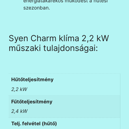
energiatakarékos működést a hűtési
szezonban.
Syen Charm klíma 2,2 kW
műszaki tulajdonságai:
Hűtőteljesítmény
2,2 kW
Fűtőteljesítmény
2,4 kW
Telj. felvétel (hűtő)