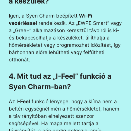
a készülék?
Igen, a Syen Charm beépített
Wi-Fi
vezérléssel
rendelkezik. Az „EWPE Smart” vagy
a „Gree+” alkalmazáson keresztül távolról is ki-
és bekapcsolhatja a készüléket, állíthatja a
hőmérsékletet vagy programozhat időzítést, így
bárhonnan előre lehűtheti vagy felfűtheti
otthonát.
4. Mit tud az „I-Feel” funkció a
Syen Charm-ban?
Az
I-Feel
funkció lényege, hogy a klíma nem a
beltéri egységnél méri a hőmérsékletet, hanem
a távirányítóban elhelyezett szenzor
segítségével. Ha maga mellett tartja a
távirányítót, a gép addig dolgozik, amíg