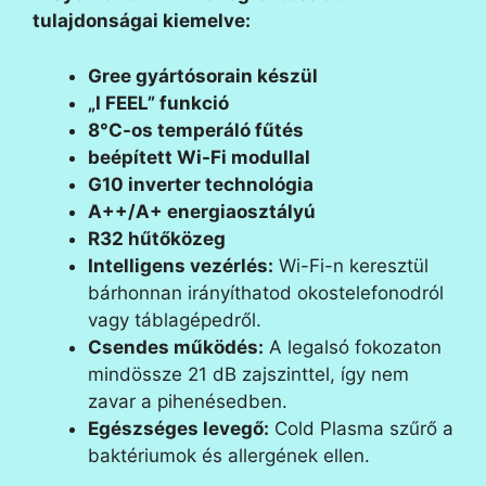
tulajdonságai kiemelve:
Gree gyártósorain készül
„I FEEL” funkció
8°C-os temperáló fűtés
beépített Wi-Fi modullal
G10 inverter technológia
A++/A+ energiaosztályú
R32 hűtőközeg
Intelligens vezérlés:
Wi-Fi-n keresztül
bárhonnan irányíthatod okostelefonodról
vagy táblagépedről.
Csendes működés:
A legalsó fokozaton
mindössze 21 dB zajszinttel, így nem
zavar a pihenésedben.
Egészséges levegő:
Cold Plasma szűrő a
baktériumok és allergének ellen.