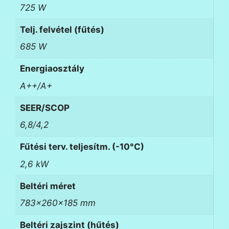
725 W
Telj. felvétel (fűtés)
685 W
Energiaosztály
A++/A+
SEER/SCOP
6,8/4,2
Fűtési terv. teljesítm. (-10°C)
2,6 kW
Beltéri méret
783x260x185 mm
Beltéri zajszint (hűtés)