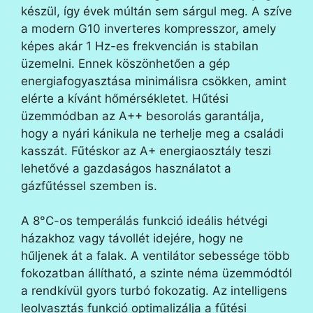
készül, így évek múltán sem sárgul meg. A szíve
a modern G10 inverteres kompresszor, amely
képes akár 1 Hz-es frekvencián is stabilan
üzemelni. Ennek köszönhetően a gép
energiafogyasztása minimálisra csökken, amint
elérte a kívánt hőmérsékletet. Hűtési
üzemmódban az A++ besorolás garantálja,
hogy a nyári kánikula ne terhelje meg a családi
kasszát. Fűtéskor az A+ energiaosztály teszi
lehetővé a gazdaságos használatot a
gázfűtéssel szemben is.
A 8°C-os temperálás funkció ideális hétvégi
házakhoz vagy távollét idejére, hogy ne
hűljenek át a falak. A ventilátor sebessége több
fokozatban állítható, a szinte néma üzemmódtól
a rendkívül gyors turbó fokozatig. Az intelligens
leolvasztás funkció optimalizálja a fűtési