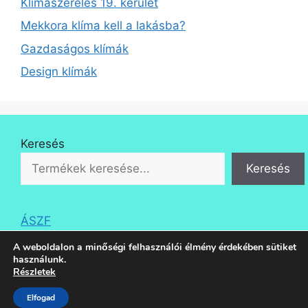
Klímaszerelés 19. kerület
Mekkora klíma kell a lakásba?
Gazdaságos klímák
Design klímák
Keresés
Keresés
ÁSZF
A weboldalon a minőségi felhasználói élmény érdekében sütiket
használunk.
Részletek
Elfogad
© 2026 Klíma Áruda
• Készült
GeneratePress