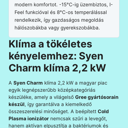
modern komfortot. -15°C-ig üzembiztos, I-
Feel funkcióval és 8°C-os temperálással
rendelkezik, így gazdaságos megoldás
hálószobákba vagy gyerekszobákba.
Klíma a tökéletes
kényelemhez: Syen
Charm klíma 2,2 kW
A
Syen Charm
klíma 2,2 kW a magyar piac
egyik legnépszerűbb középkategóriás
készüléke, amely a világelső
Gree gyártósorain
készül
, így garantálva a kiemelkedő
összeszerelési minőséget.
A beépített
Cold
Plasma ionizátor
nemcsak szűri a levegőt,
hanem aktívan elpusztítja a baktériumok és