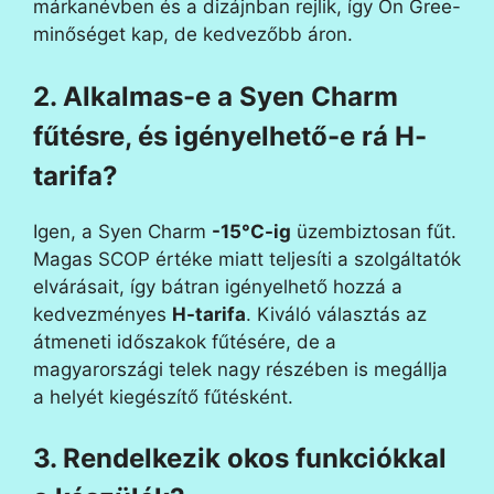
márkanévben és a dizájnban rejlik, így Ön Gree-
minőséget kap, de kedvezőbb áron.
2. Alkalmas-e a Syen Charm
fűtésre, és igényelhető-e rá H-
tarifa?
Igen, a Syen Charm
-15°C-ig
üzembiztosan fűt.
Magas SCOP értéke miatt teljesíti a szolgáltatók
elvárásait, így bátran igényelhető hozzá a
kedvezményes
H-tarifa
. Kiváló választás az
átmeneti időszakok fűtésére, de a
magyarországi telek nagy részében is megállja
a helyét kiegészítő fűtésként.
3. Rendelkezik okos funkciókkal