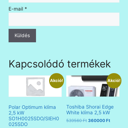
E-mail
*
Kapcsolódó termékek
Akció!
Akció!
Toshiba Shorai Edge
Polar Optimum klíma
White klíma 2,5 kW
2,5 kW
SO1H0025SDO/SIEH0
Original
Current
539560
Ft
360000
Ft
025SDO
price
price