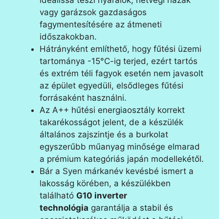
ideálissá teszi nyaralók, hétvégi házak
vagy garázsok gazdaságos
fagymentesítésére az átmeneti
időszakokban.
Hátrányként említhető, hogy fűtési üzemi
tartománya -15°C-ig terjed, ezért tartós
és extrém téli fagyok esetén nem javasolt
az épület egyedüli, elsődleges fűtési
forrásaként használni.
Az A++ hűtési energiaosztály korrekt
takarékosságot jelent, de a készülék
általános zajszintje és a burkolat
egyszerűbb műanyag minősége elmarad
a prémium kategóriás japán modellekétől.
Bár a Syen márkanév kevésbé ismert a
lakosság körében, a készülékben
található
G10 inverter
technológia
garantálja a stabil és