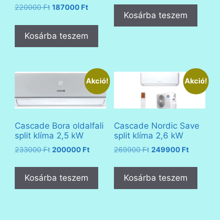
Original
Current
was:
is:
220000
Ft
187000
Ft
Kosárba teszem
price
price
539560 Ft.
360000 F
was:
is:
Kosárba teszem
220000 Ft.
187000 Ft.
Akció!
Akció!
Cascade Bora oldalfali
Cascade Nordic Save
split klíma 2,5 kW
split klíma 2,6 kW
Original
Current
Original
Current
233000
Ft
200000
Ft
269900
Ft
249900
Ft
price
price
price
price
was:
is:
was:
is:
Kosárba teszem
Kosárba teszem
233000 Ft.
200000 Ft.
269900 Ft.
249900 F