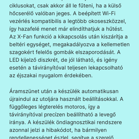
ciklusokat, csak akkor áll le fűteni, ha a külső
hőcserélő valóban jeges. A beépített Wi-Fi
vezérlés kompatibilis a legtöbb okoseszközzel,
így hazafelé menet már elindíthatjuk a hűtést.
Az X-Fan funkció a kikapcsolás után kiszárítja a
beltéri egységet, megakadályozva a kellemetlen
szagokért felelős gombák elszaporodását. A
LED kijelző diszkrét, de jól látható, és igény
esetén a távirányítóval teljesen lekapcsolható
az éjszakai nyugalom érdekében.
Áramszünet után a készülék automatikusan
újraindul az utoljára használt beállításokkal. A
függőleges légterelés motoros, így a
távirányítóval precízen beállítható a levegő
iránya. A készülék öndiagnosztikai rendszere
azonnal jelzi a hibakódot, ha bármilyen
rendellenességet észlel, segítve a szerelő