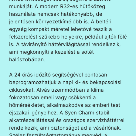
munkáját. A modern R32-es hűtőközeg
használata nemcsak hatékonyabb, de
jelentősen környezetkímélőbb is. A beltéri
egység kompakt méretei lehetővé teszik a
felszerelést szűkebb helyekre, például ajtók fölé
is. A távirányító háttérvilágítással rendelkezik,
ami megkönnyíti a kezelést a sötét
hálószobában.
A 24 órás időzítő segítségével pontosan
beprogramozhatjuk a napi ki- és bekapcsolási
ciklusokat. Alvás üzemmódban a klíma
fokozatosan emeli vagy csökkenti a
hőmérsékletet, alkalmazkodva az emberi test
éjszakai igényeihez. A Syen Charm stabil
alkatrészellátással és országos szervizháttérrel
rendelkezik, ami biztonságot ad a vásárlónak.
Széles feszültségtartománya megvédi a