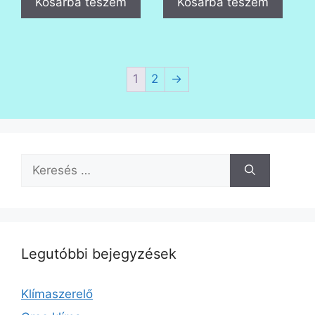
Kosárba teszem
Kosárba teszem
1
2
→
Keresés:
Legutóbbi bejegyzések
Klímaszerelő