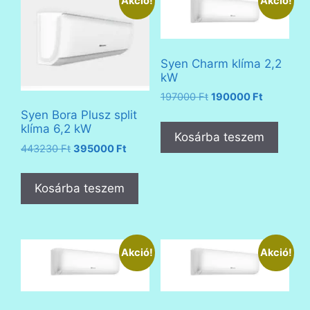
Akció!
Akció!
Syen Charm klíma 2,2
kW
Original
Current
197000
Ft
190000
Ft
price
price
Syen Bora Plusz split
was:
is:
klíma 6,2 kW
Kosárba teszem
197000 Ft.
190000 Ft
Original
Current
443230
Ft
395000
Ft
price
price
was:
is:
Kosárba teszem
443230 Ft.
395000 Ft.
Akció!
Akció!