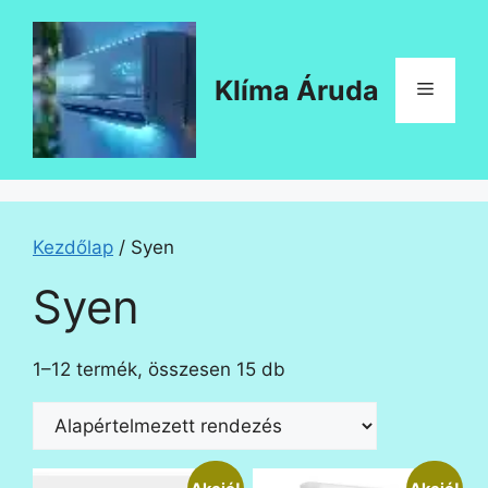
Kilépés
a
tartalomba
Klíma Áruda
Menü
Kezdőlap
/ Syen
Syen
1–12 termék, összesen 15 db