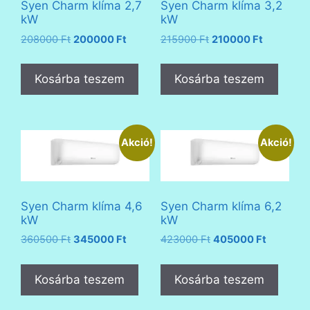
Syen Charm klíma 2,7
Syen Charm klíma 3,2
kW
kW
Original
Current
Original
Current
208000
Ft
200000
Ft
215900
Ft
210000
Ft
price
price
price
price
was:
is:
was:
is:
Kosárba teszem
Kosárba teszem
208000 Ft.
200000 Ft.
215900 Ft.
210000 Ft
Akció!
Akció!
Syen Charm klíma 4,6
Syen Charm klíma 6,2
kW
kW
Original
Current
Original
Current
360500
Ft
345000
Ft
423000
Ft
405000
Ft
price
price
price
price
was:
is:
was:
is:
Kosárba teszem
Kosárba teszem
360500 Ft.
345000 Ft.
423000 Ft.
405000 F