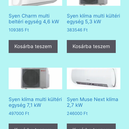
Syen Charm multi
Syen klíma multi kültéri
beltéri egység 4,6 kW
egység 5,3 kW
109385
Ft
383546
Ft
Kosárba teszem
Kosárba teszem
Syen klíma multi kültéri
Syen Muse Next klíma
egység 7,1 kW
2,7 kW
497000
Ft
246000
Ft