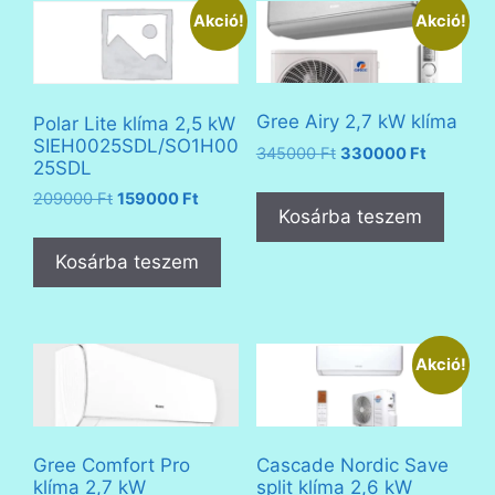
Akció!
Akció!
Gree Airy 2,7 kW klíma
Polar Lite klíma 2,5 kW
SIEH0025SDL/SO1H00
Original
Current
345000
Ft
330000
Ft
25SDL
price
price
Original
Current
was:
is:
209000
Ft
159000
Ft
Kosárba teszem
price
price
345000 Ft.
330000 F
was:
is:
Kosárba teszem
209000 Ft.
159000 Ft.
Akció!
Gree Comfort Pro
Cascade Nordic Save
klíma 2,7 kW
split klíma 2,6 kW