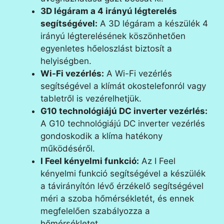
3D légáram a 4 irányú légterelés
segítségével:
A 3D légáram a készülék 4
irányú légterelésének köszönhetően
egyenletes hőeloszlást biztosít a
helyiségben.
Wi-Fi vezérlés:
A Wi-Fi vezérlés
segítségével a klímát okostelefonról vagy
tabletről is vezérelhetjük.
G10 technológiájú DC inverter vezérlés:
A G10 technológiájú DC inverter vezérlés
gondoskodik a klíma hatékony
működéséről.
I Feel kényelmi funkció:
Az I Feel
kényelmi funkció segítségével a készülék
a távirányítón lévő érzékelő segítségével
méri a szoba hőmérsékletét, és ennek
megfelelően szabályozza a
hőmérsékletet.