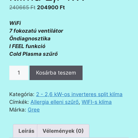
Original
Current
240665
Ft
204900
Ft
price
price
was:
is:
WiFi
240665 Ft.
204900 Ft.
7 fokozatú ventilátor
Öndiagnosztika
I FEEL funkció
Cold Plasma szűrő
Gree
Kosárba teszem
Pulse
Pro
klíma
Kategória:
2 - 2,6 kW-os inverteres split klíma
2,7
Címkék:
Allergia elleni szűrő
,
WIFI-s klíma
kW
Márka:
Gree
mennyiség
Leírás
Vélemények (0)