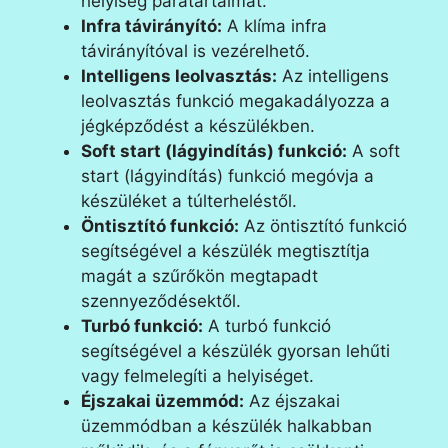
helyiség páratartalmát.
Infra távirányító:
A klíma infra
távirányítóval is vezérelhető.
Intelligens leolvasztás:
Az intelligens
leolvasztás funkció megakadályozza a
jégképződést a készülékben.
Soft start (lágyindítás) funkció:
A soft
start (lágyindítás) funkció megóvja a
készüléket a túlterheléstől.
Öntisztító funkció:
Az öntisztító funkció
segítségével a készülék megtisztítja
magát a szűrőkön megtapadt
szennyeződésektől.
Turbó funkció:
A turbó funkció
segítségével a készülék gyorsan lehűti
vagy felmelegíti a helyiséget.
Éjszakai üzemmód:
Az éjszakai
üzemmódban a készülék halkabban