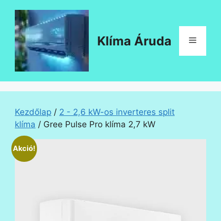
Kilépés
a
tartalomba
Klíma Áruda
Menü
Kezdőlap
/
2 - 2,6 kW-os inverteres split
klíma
/ Gree Pulse Pro klíma 2,7 kW
Akció!