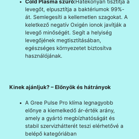
Cold Plasma szűrő:
Hatékonyan tisztítja a
levegőt, elpusztítja a baktériumok 99%-
át. Semlegesíti a kellemetlen szagokat. A
keletkező negatív Oxigén ionok javítják a
levegő minőségét. Segít a helyiség
levegőjének megtisztításában,
egészséges környezetet biztosítva
használójának.
Kinek ajánljuk? – Előnyök és hátrányok
A Gree Pulse Pro klíma legnagyobb
előnye a kiemelkedő ár-érték arány,
amely a gyártó megbízhatóságát és
stabil szervizhátterét teszi elérhetővé a
belépő kategóriában