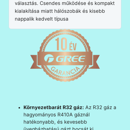
választás. Csendes működése és kompakt
kialakítása miatt hálószobák és kisebb
nappalik kedvelt típusa
Környezetbarát R32 gáz:
Az R32 gáz a
hagyományos R410A gáznál
hatékonyabb, és kevesebb
üvegházhatású gázt bocsát ki.