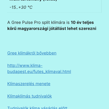
-15..+30 °C
A
Gree Pulse Pro split klímára is
10 év teljes
körű
magyarországi jótállást lehet szerezni
Gree klímákról bővebben
http://www.klima-
budapest.eu/futes_klimaval.html
Klímaszerelés menete
Klímaklímás tudnivalók
Tudnivalók klíma vásárlás előtt