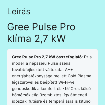
Leírás
Gree Pulse Pro
klíma 2,7 kW
Gree Pulse Pro 2,7 kW összefoglaló:
Ez a
modell a népszerű Pulse széria
továbbfejlesztett változata. A++
energiahatékonysága mellett Cold Plasma
légszűrővel és beépített Wi-Fi-vel
gondoskodik a komfortról. -15°C-os külső
hőmérsékletig üzembiztos, így átmeneti
időszaki fűtésre és temperálásra is kitűnő