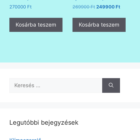
Original
Current
270000
Ft
269900
Ft
249900
Ft
price
price
was:
is:
Kosárba teszem
Kosárba teszem
269900 Ft.
249900 F
Keresés:
Legutóbbi bejegyzések