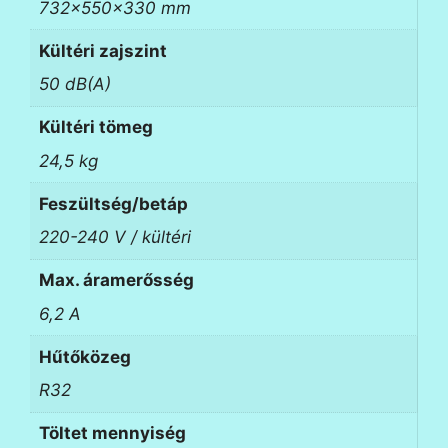
732×550×330 mm
Kültéri zajszint
50 dB(A)
Kültéri tömeg
24,5 kg
Feszültség/betáp
220-240 V / kültéri
Max. áramerősség
6,2 A
Hűtőközeg
R32
Töltet mennyiség