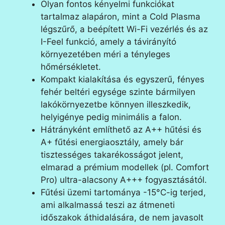
Olyan fontos kényelmi funkciókat
tartalmaz alapáron, mint a Cold Plasma
légszűrő, a beépített Wi-Fi vezérlés és az
I-Feel funkció, amely a távirányító
környezetében méri a tényleges
hőmérsékletet.
Kompakt kialakítása és egyszerű, fényes
fehér beltéri egysége szinte bármilyen
lakókörnyezetbe könnyen illeszkedik,
helyigénye pedig minimális a falon.
Hátrányként említhető az A++ hűtési és
A+ fűtési energiaosztály, amely bár
tisztességes takarékosságot jelent,
elmarad a prémium modellek (pl. Comfort
Pro) ultra-alacsony A+++ fogyasztásától.
Fűtési üzemi tartománya -15°C-ig terjed,
ami alkalmassá teszi az átmeneti
időszakok áthidalására, de nem javasolt