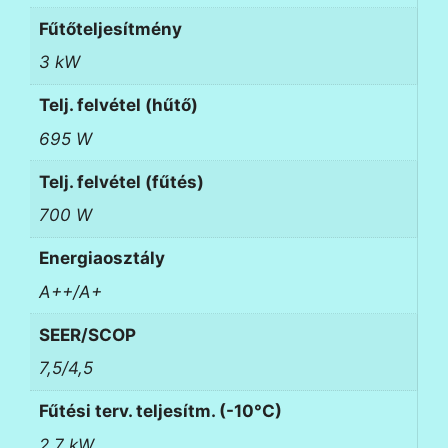
Fűtőteljesítmény
3 kW
Telj. felvétel (hűtő)
695 W
Telj. felvétel (fűtés)
700 W
Energiaosztály
A++/A+
SEER/SCOP
7,5/4,5
Fűtési terv. teljesítm. (-10°C)
2,7 kW