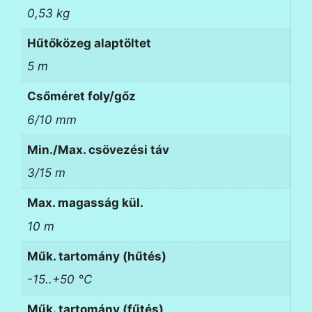
0,53 kg
Hűtőközeg alaptöltet
5 m
Csőméret foly/gőz
6/10 mm
Min./Max. csövezési táv
3/15 m
Max. magasság kül.
10 m
Műk. tartomány (hűtés)
-15..+50 °C
Műk. tartomány (fűtés)