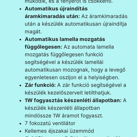
működik, és a fényerőt is csökkenti.
Automatikus újraindítás
áramkimaradás után:
Az áramkimaradás
után a készülék automatikusan újraindítja
magát.
Automatikus lamella mozgatás
függőlegesen:
Az automata lamella
mozgatás függőlegesen funkció
segítségével a készülék lamellái
automatikusan mozognak, hogy a levegő
egyenletesen oszljon el a helyiségben.
Zár funkció:
A zár funkció segítségével a
készülék kezelőszerveit letilthatjuk.
1W fogyasztás készenléti állapotban:
A
készülék készenléti állapotban
mindössze 1W áramot fogyaszt.
7 fokozatú ventilátor
Kellemes éjszakai üzemmód