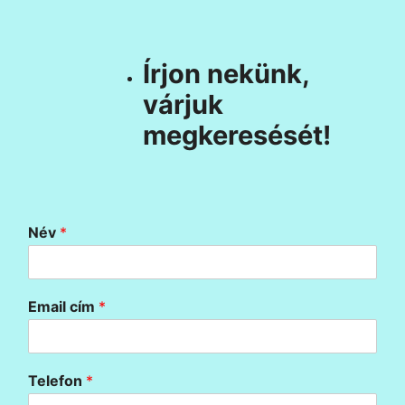
Írjon nekünk,
várjuk
megkeresését!
Név
*
Email cím
*
Telefon
*