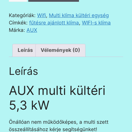
kültéri
5,3
Kategóriák:
Wifi
,
Multi klíma kültéri egység
KW
Címkék:
fűtésre ajánlott klíma
,
WIFI-s klíma
mennyiség
Márka:
AUX
Leírás
Vélemények (0)
Leírás
AUX multi kültéri
5,3 kW
Önállóan nem működőképes, a multi szett
összeállításához kérje segítségünket!