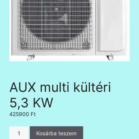
AUX multi kültéri
5,3 KW
425900
Ft
AUX
Kosárba teszem
multi