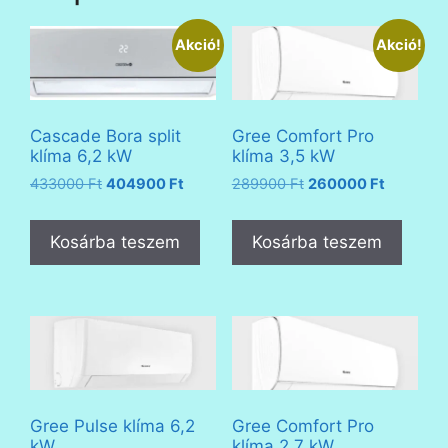
Akció!
Akció!
Cascade Bora split
Gree Comfort Pro
klíma 6,2 kW
klíma 3,5 kW
Original
Current
Original
Current
433000
Ft
404900
Ft
289900
Ft
260000
Ft
price
price
price
price
was:
is:
was:
is:
Kosárba teszem
Kosárba teszem
433000 Ft.
404900 Ft.
289900 Ft.
260000 F
Gree Pulse klíma 6,2
Gree Comfort Pro
kW
klíma 2,7 kW