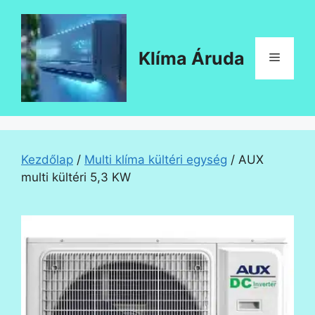
Kilépés
a
tartalomba
Klíma Áruda
Menü
Kezdőlap
/
Multi klíma kültéri egység
/ AUX
multi kültéri 5,3 KW