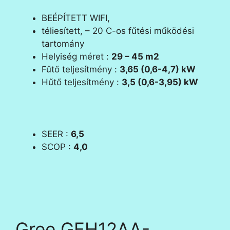
BEÉPÍTETT WIFI,
téliesített, – 20 C-os fűtési működési
tartomány
Helyiség méret :
29 – 45 m2
Fűtő teljesítmény :
3,65 (0,6-4,7) kW
Hűtő teljesítmény :
3,5 (0,6-3,95) kW
SEER :
6,5
SCOP :
4,0
Gree GEH12AA-