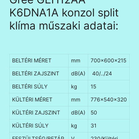
K6DNA1A konzol split
klíma műszaki adatai:
BELTÉRI MÉRET
mm
700x600x215
BELTÉRI ZAJSZINT
dB(A)
40/../24
BELTÉRI SÚLY
kg
15
KÜLTÉRI MÉRET
mm
776x540x320
KÜLTÉRI ZAJSZINT
dB(A)
50
KÜLTÉRI SÚLY
kg
31
FESZÜLTSÉG/BETÁP
V
230/Kültéri