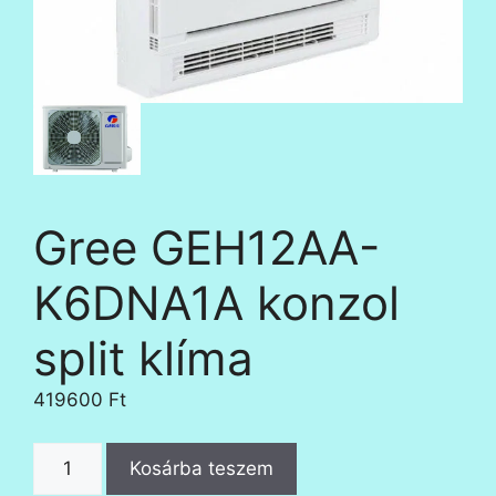
Gree GEH12AA-
K6DNA1A konzol
split klíma
419600
Ft
Gree
Kosárba teszem
GEH12AA-