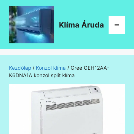
Kilépés
a
tartalomba
Klíma Áruda
Menü
Kezdőlap
/
Konzol klíma
/ Gree GEH12AA-
K6DNA1A konzol split klíma