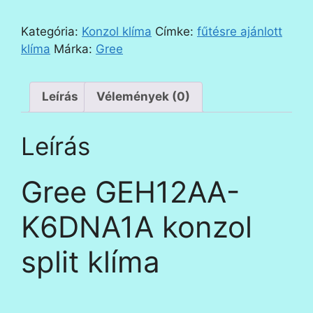
K6DNA1A
konzol
Kategória:
Konzol klíma
Címke:
fűtésre ajánlott
split
klíma
Márka:
Gree
klíma
mennyiség
Leírás
Vélemények (0)
Leírás
Gree GEH12AA-
K6DNA1A konzol
split klíma