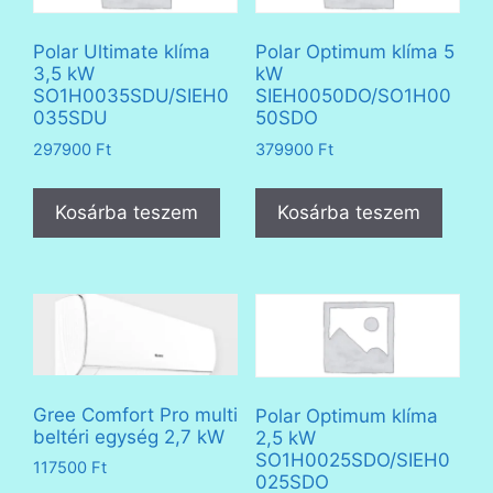
Polar Ultimate klíma
Polar Optimum klíma 5
3,5 kW
kW
SO1H0035SDU/SIEH0
SIEH0050DO/SO1H00
035SDU
50SDO
297900
Ft
379900
Ft
Kosárba teszem
Kosárba teszem
Gree Comfort Pro multi
Polar Optimum klíma
beltéri egység 2,7 kW
2,5 kW
SO1H0025SDO/SIEH0
117500
Ft
025SDO