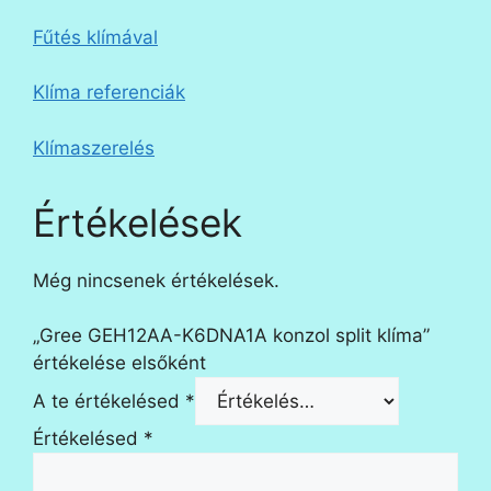
Fűtés klímával
Klíma referenciák
Klímaszerelés
Értékelések
Még nincsenek értékelések.
„Gree GEH12AA-K6DNA1A konzol split klíma”
értékelése elsőként
A te értékelésed
*
Értékelésed
*