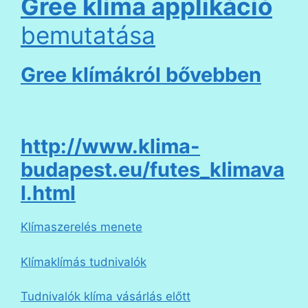
Gree klíma applikáció
bemutatása
Gree klímákról bővebben
http://www.klima-
budapest.eu/futes_klimava
l.html
Klímaszerelés menete
Klímaklímás tudnivalók
Tudnivalók klíma vásárlás előtt