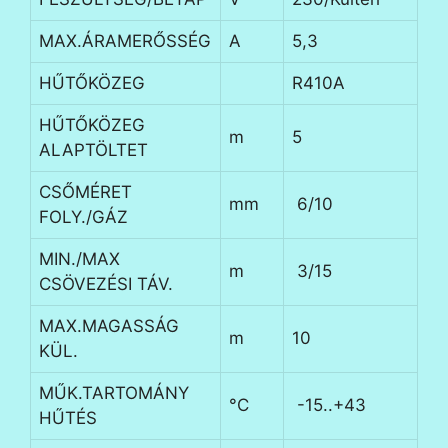
MAX.ÁRAMERŐSSÉG
A
5,3
HŰTŐKÖZEG
R410A
HŰTŐKÖZEG
m
5
ALAPTÖLTET
CSŐMÉRET
mm
6/10
FOLY./GÁZ
MIN./MAX
m
3/15
CSÖVEZÉSI TÁV.
MAX.MAGASSÁG
m
10
KÜL.
MŰK.TARTOMÁNY
°C
-15..+43
HŰTÉS