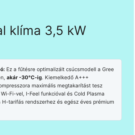
l klíma 3,5 kW
ó:
Ez a fűtésre optimalizált csúcsmodell a Gree
en,
akár -30°C-ig
. Kiemelkedő A+++
ompresszora maximális megtakarítást tesz
 Wi-Fi-vel, I-Feel funkcióval és Cold Plasma
tás H-tarifás rendszerhez és egész éves prémium