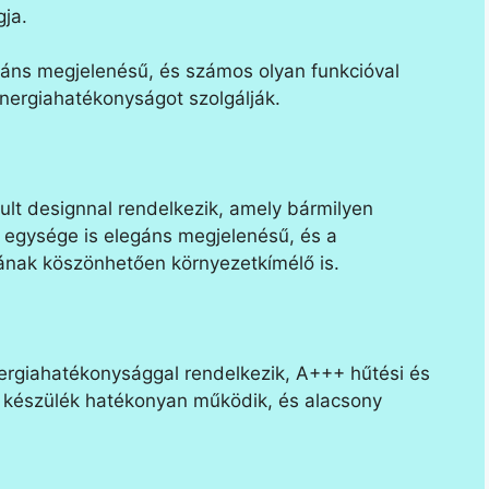
gja.
gáns megjelenésű, és számos olyan funkcióval
nergiahatékonyságot szolgálják.
ult designnal rendelkezik, amely bármilyen
ri egysége is elegáns megjelenésű, és a
ának köszönhetően környezetkímélő is.
rgiahatékonysággal rendelkezik, A+++ hűtési és
y a készülék hatékonyan működik, és alacsony