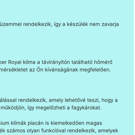
üzemmel rendelkezik, így a készülék nem zavarja
er Royal klíma a távirányítón található hőmérő
őmérsékletet az Ön kívánságának megfelelően.
ással rendelkezik, amely lehetővé teszi, hogy a
 működjön, így megelőzheti a fagykárokat.
ium klímák piacán is kiemelkedően magas
ék számos olyan funkcióval rendelkezik, amelyek