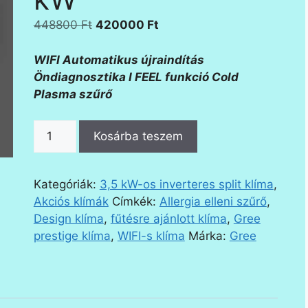
Original
Current
448800
Ft
420000
Ft
price
price
was:
is:
WIFI Automatikus újraindítás
448800 Ft.
420000 Ft.
Öndiagnosztika I FEEL funkció Cold
Plasma szűrő
Gree
Kosárba teszem
Amber
Royal
klíma
Kategóriák:
3,5 kW-os inverteres split klíma
,
3,5
Akciós klímák
Címkék:
Allergia elleni szűrő
,
kW
Design klíma
,
fűtésre ajánlott klíma
,
Gree
mennyiség
prestige klíma
,
WIFI-s klíma
Márka:
Gree