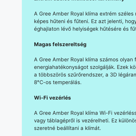
A Gree Amber Royal klíma extrém széles 
képes hűteni és fűteni. Ez azt jelenti, h
éghajlaton lévő helyiségek hűtésére és fűt
Magas felszereltség
A Gree Amber Royal klíma számos olyan f
energiahatékonyságot szolgálják. Ezek köz
a többszörös szűrőrendszer, a 3D légáram
8°C-os temperálás.
Wi-Fi vezérlés
A Gree Amber Royal klíma Wi-Fi vezérlésse
vagy táblagépről is vezérelheti. Ez különö
szeretné beállítani a klímát.