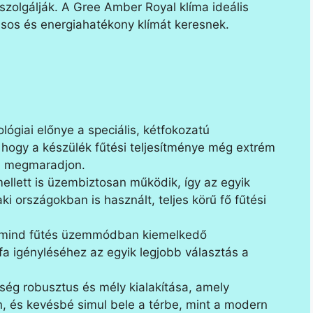
zolgálják. A Gree Amber Royal klíma ideális
usos és energiahatékony klímát keresnek.
ógiai előnye a speciális, kétfokozatú
 hogy a készülék fűtési teljesítménye még extrém
ül megmaradjon.
llett is üzembiztosan működik, így az egyik
 országokban is használt, teljes körű fő fűtési
, mind fűtés üzemmódban kiemelkedő
ifa igényléséhez az egyik legjobb választás a
ység robusztus és mély kialakítása, amely
n, és kevésbé simul bele a térbe, mint a modern