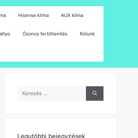
íma
Hisense klíma
AUX klíma
attyú
Ózonos fertőtlenítés
Rólunk
Keresés:
Legutóbbi bejegyzések