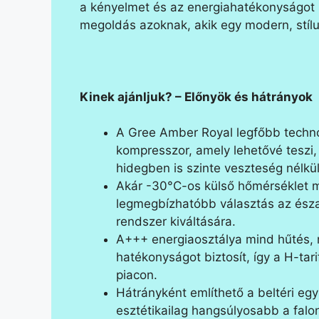
a kényelmet és az energiahatékonyságot s
megoldás azoknak, akik egy modern, stíl
Kinek ajánljuk? – Előnyök és hátrányok
A Gree Amber Royal legfőbb technol
kompresszor, amely lehetővé teszi,
hidegben is szinte veszteség nélk
Akár -30°C-os külső hőmérséklet me
legmegbízhatóbb választás az északi
rendszer kiváltására.
A+++ energiaosztálya mind hűtés
hatékonyságot biztosít, így a H-tar
piacon.
Hátrányként említhető a beltéri eg
esztétikailag hangsúlyosabb a falo