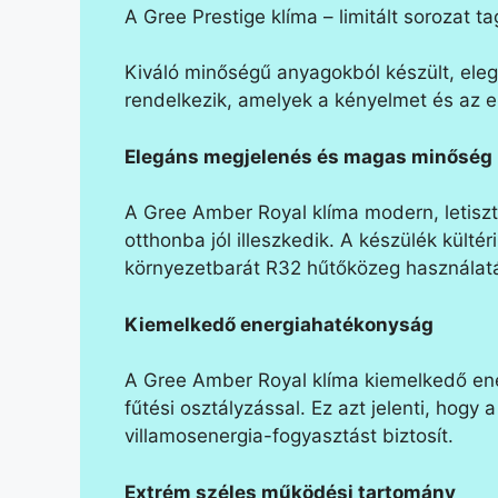
A Gree Prestige klíma – limitált sorozat ta
Kiváló minőségű anyagokból készült, ele
rendelkezik, amelyek a kényelmet és az e
Elegáns megjelenés és magas minőség
A Gree Amber Royal klíma modern, letiszt
otthonba jól illeszkedik. A készülék külté
környezetbarát R32 hűtőközeg használat
Kiemelkedő energiahatékonyság
A Gree Amber Royal klíma kiemelkedő ene
fűtési osztályzással. Ez azt jelenti, hog
villamosenergia-fogyasztást biztosít.
Extrém széles működési tartomány