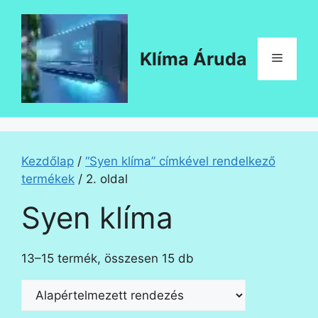
Kilépés
a
tartalomba
Klíma Áruda
Menü
Kezdőlap
/
“Syen klíma” címkével rendelkező
termékek
/ 2. oldal
Syen klíma
13–15 termék, összesen 15 db