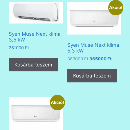
Akció!
Syen Muse Next klíma
3,5 kW
Syen Muse Next klíma
261000
Ft
5,3 kW
Original
Current
383000
Ft
365000
Ft
Kosárba teszem
price
price
was:
is:
Kosárba teszem
383000 Ft.
365000 F
Akció!