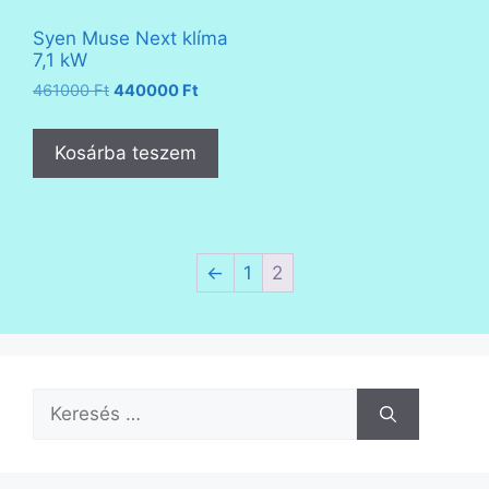
Syen Muse Next klíma
7,1 kW
Original
Current
461000
Ft
440000
Ft
price
price
was:
is:
Kosárba teszem
461000 Ft.
440000 Ft.
←
1
2
Keresés: