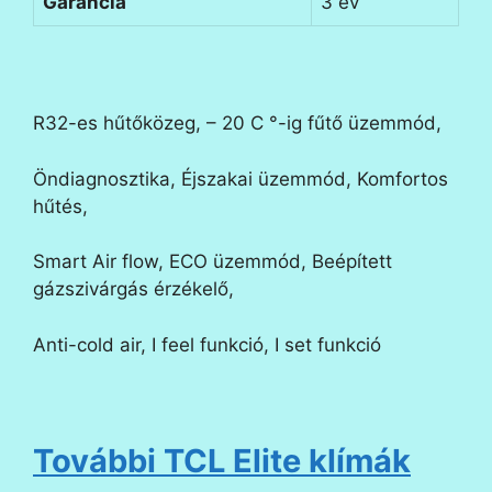
Garancia
3 év
R32-es hűtőközeg, – 20 C °-ig fűtő üzemmód,
Öndiagnosztika, Éjszakai üzemmód, Komfortos
hűtés,
Smart Air flow, ECO üzemmód, Beépített
gázszivárgás érzékelő,
Anti-cold air, I feel funkció, I set funkció
További TCL Elite klímák