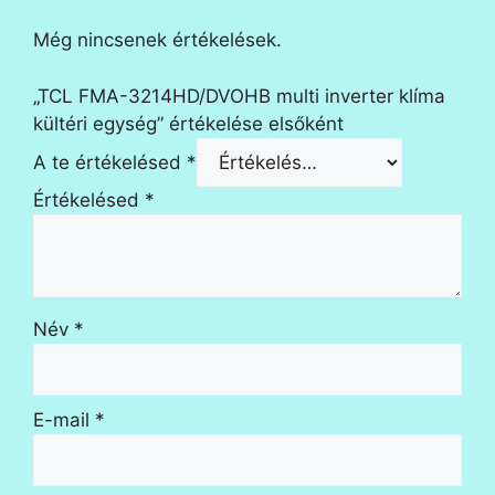
Még nincsenek értékelések.
„TCL FMA-3214HD/DVOHB multi inverter klíma
kültéri egység” értékelése elsőként
A te értékelésed
*
Értékelésed
*
Név
*
E-mail
*