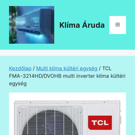
Kilépés
a
tartalomba
Klíma Áruda
Menü
Kezdőlap
/
Multi klíma kültéri egység
/ TCL
FMA-3214HD/DVOHB multi inverter klíma kültéri
egység