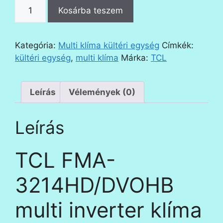
TCL
Kosárba teszem
FMA-
3214HD/DVOHB
multi
Kategória:
Multi klíma kültéri egység
Címkék:
inverter
kültéri egység
,
multi klíma
Márka:
TCL
klíma
kültéri
egység
Leírás
Vélemények (0)
mennyiség
Leírás
TCL FMA-
3214HD/DVOHB
multi inverter klíma