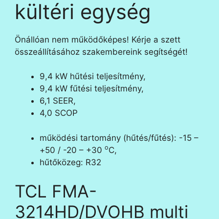
kültéri egység
Önállóan nem működőképes! Kérje a szett
összeállításához szakembereink segítségét!
9,4 kW hűtési teljesítmény,
9,4 kW fűtési teljesítmény,
6,1 SEER,
4,0 SCOP
működési tartomány (hűtés/fűtés): -15 –
o
+50 / -20 – +30
C,
hűtőközeg: R32
TCL FMA-
3214HD/DVOHB multi