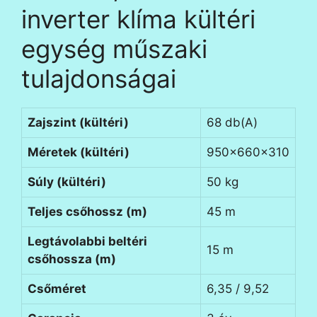
inverter klíma kültéri
egység műszaki
tulajdonságai
Zajszint (kültéri)
68 db(A)
Méretek (kültéri)
950x660x310
Súly (kültéri)
50 kg
Teljes csőhossz (m)
45 m
Legtávolabbi beltéri
15 m
csőhossza (m)
Csőméret
6,35 / 9,52