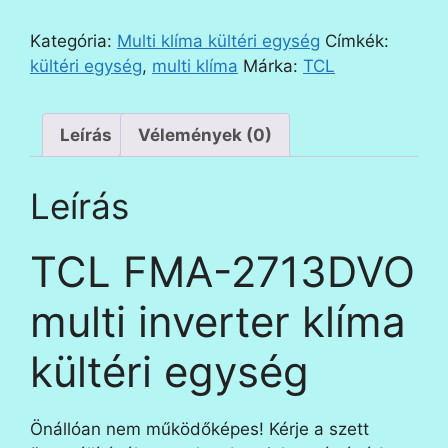
2713DVO
multi
Kategória:
Multi klíma kültéri egység
Címkék:
inverter
kültéri egység
,
multi klíma
Márka:
TCL
klíma
kültéri
egység
Leírás
Vélemények (0)
mennyiség
Leírás
TCL FMA-2713DVO
multi inverter klíma
kültéri egység
Önállóan nem működőképes! Kérje a szett