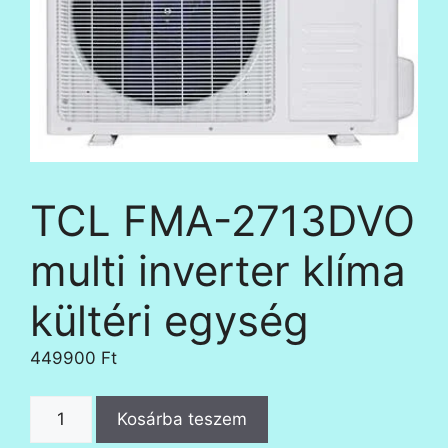
TCL FMA-2713DVO
multi inverter klíma
kültéri egység
449900
Ft
TCL
Kosárba teszem
FMA-