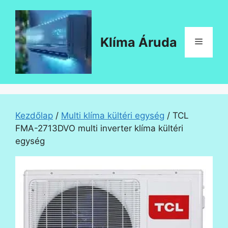
Kilépés
a
tartalomba
Klíma Áruda
Menü
Kezdőlap
/
Multi klíma kültéri egység
/ TCL
FMA-2713DVO multi inverter klíma kültéri
egység