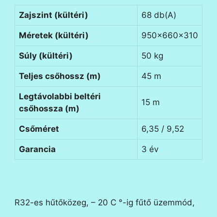
Zajszint (kültéri)
68 db(A)
Méretek (kültéri)
950x660x310
Súly (kültéri)
50 kg
Teljes csőhossz (m)
45 m
Legtávolabbi beltéri
15 m
csőhossza (m)
Csőméret
6,35 / 9,52
Garancia
3 év
R32-es hűtőközeg, – 20 C °-ig fűtő üzemmód,