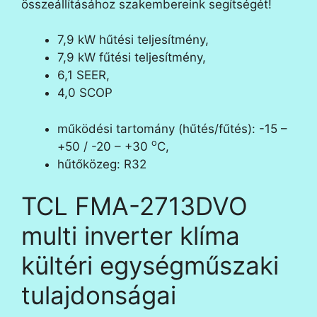
összeállításához szakembereink segítségét!
7,9 kW hűtési teljesítmény,
7,9 kW fűtési teljesítmény,
6,1 SEER,
4,0 SCOP
működési tartomány (hűtés/fűtés): -15 –
o
+50 / -20 – +30
C,
hűtőközeg: R32
TCL FMA-2713DVO
multi inverter klíma
kültéri egységműszaki
tulajdonságai