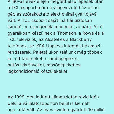
A ’80-as évek elején megtett első lépések után
a TCL csoport mára a világ vezető háztartási
gép és szórakoztató elektronikai gyártójává
vált. A TCL csoport saját márkái biztosan
ismerősen csengenek mindenki számára. Az ő
gyáraikban készülnek a Thomson, a Rowa és a
TCL televíziók, az Alcatel és a Blackberry
telefonok, az IKEA Uppleva integrált házimozi-
rendszerek. Palettájukon találunk még többek
között tableteket, számítógépeket,
hűtőszekrényeket, mosógépeket és
légkondicionáló készülékeket.
Az 1999-ben indított klímaüzletág rövid időn
belül a vállalatcsoporton belül is kiemelt
ágazattá vált. Az éves szinten gyártott 10 millió