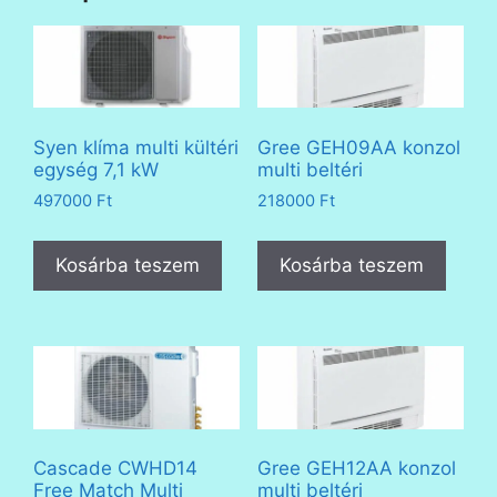
Syen klíma multi kültéri
Gree GEH09AA konzol
egység 7,1 kW
multi beltéri
497000
Ft
218000
Ft
Kosárba teszem
Kosárba teszem
Cascade CWHD14
Gree GEH12AA konzol
Free Match Multi
multi beltéri