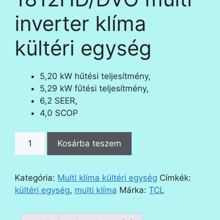
inverter klíma
kültéri egység
5,20 kW hűtési teljesítmény,
5,29 kW fűtési teljesítmény,
6,2 SEER,
4,0 SCOP
TCL
Kosárba teszem
FMA-
1812HD
multi
Kategória:
Multi klíma kültéri egység
Címkék:
inverter
kültéri egység
,
multi klíma
Márka:
TCL
klíma
kültéri