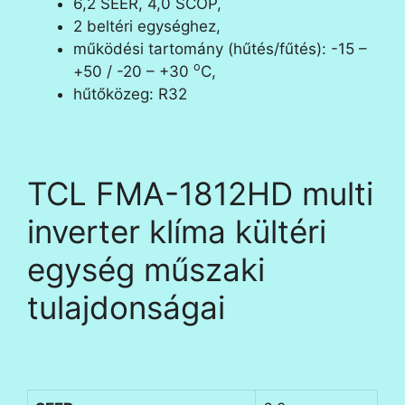
6,2 SEER, 4,0 SCOP,
2 beltéri egységhez,
működési tartomány (hűtés/fűtés): -15 –
o
+50 / -20 – +30
C,
hűtőközeg: R32
TCL FMA-1812HD multi
inverter klíma kültéri
egység
műszaki
tulajdonságai