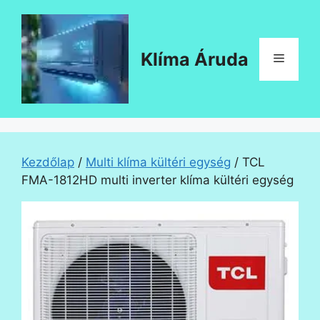
Kilépés
a
tartalomba
Klíma Áruda
Menü
Kezdőlap
/
Multi klíma kültéri egység
/ TCL
FMA-1812HD multi inverter klíma kültéri egység