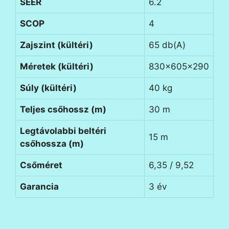
SEER
6.2
SCOP
4
Zajszint (kültéri)
65 db(A)
Méretek (kültéri)
830x605x290
Súly (kültéri)
40 kg
Teljes csőhossz (m)
30 m
Legtávolabbi beltéri
15 m
csőhossza (m)
Csőméret
6,35 / 9,52
Garancia
3 év