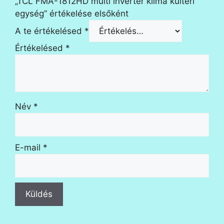
„TCL FMA-1812HD multi inverter klíma kültéri
egység” értékelése elsőként
A te értékelésed
*
Értékelésed
*
Név
*
E-mail
*