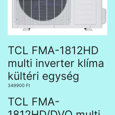
TCL FMA-1812HD
multi inverter klíma
kültéri egység
349900
Ft
TCL FMA-
1812HD/DVO multi