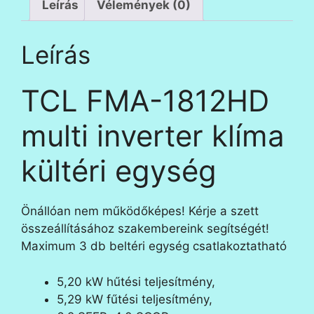
egység
Leírás
Vélemények (0)
mennyiség
Leírás
TCL FMA-1812HD
multi inverter klíma
kültéri egység
Önállóan nem működőképes! Kérje a szett
összeállításához szakembereink segítségét!
Maximum 3 db beltéri egység csatlakoztatható
5,20 kW hűtési teljesítmény,
5,29 kW fűtési teljesítmény,