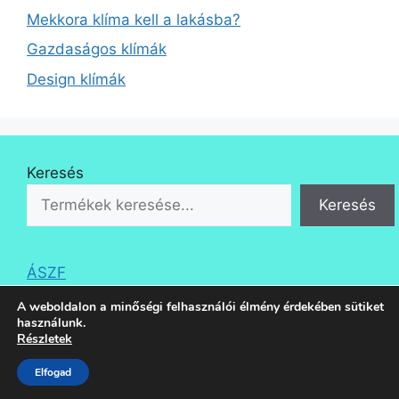
Mekkora klíma kell a lakásba?
Gazdaságos klímák
Design klímák
Keresés
Keresés
ÁSZF
A weboldalon a minőségi felhasználói élmény érdekében sütiket
használunk.
Részletek
© 2026 Klíma Áruda
• Készült
GeneratePress
Elfogad