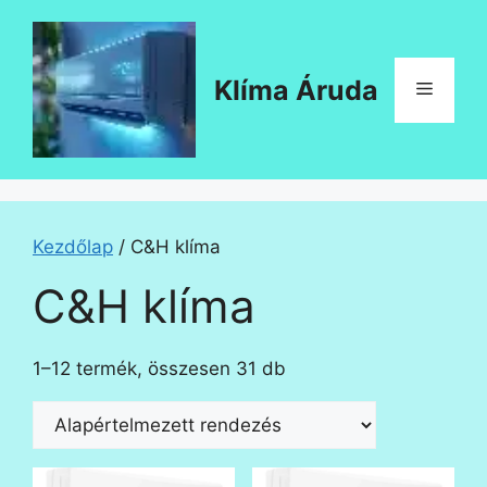
Kilépés
a
tartalomba
Klíma Áruda
Menü
Kezdőlap
/ C&H klíma
C&H klíma
1–12 termék, összesen 31 db