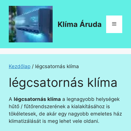
Kilépés
a
tartalomba
Klíma Áruda
Menü
Kezdőlap
/ légcsatornás klíma
légcsatornás klíma
A
légcsatornás klíma
a legnagyobb helységek
hűtő / fűtőrendszerének a kialakításához is
tökéletesek, de akár egy nagyobb emeletes ház
klimatizálását is meg lehet vele oldani.